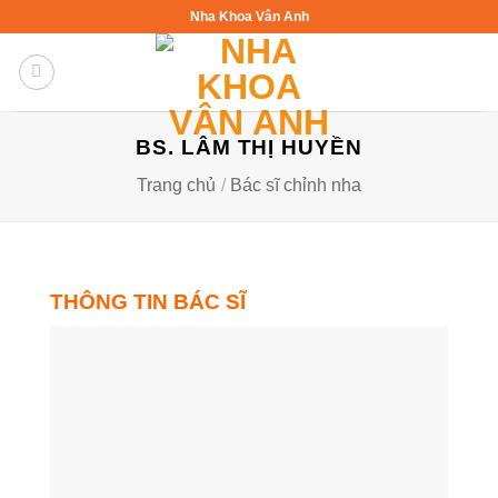
Bỏ
Nha Khoa Vân Anh
qua
nội
dung
BS. LÂM THỊ HUYỀN
Trang chủ
/
Bác sĩ chỉnh nha
THÔNG TIN BÁC SĨ