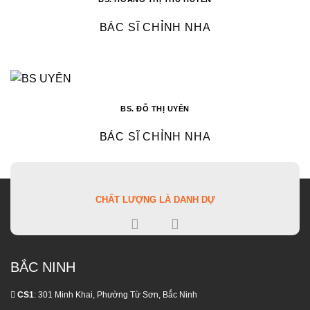
BÁC SĨ CHỈNH NHA
BS. ĐỖ THỊ UYÊN
BÁC SĨ CHỈNH NHA
CHẤT LƯỢNG LÀ DANH DỰ
BẮC NINH
CS1
: 301 Minh Khai, Phường Từ Sơn, Bắc Ninh