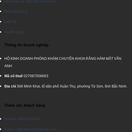
Giới thiệu về Nha Khoa Vân Anh
Đội ngũ bác sĩ
Liên hệ
Tuyển dụng
Thông tin doanh nghiệp
HỘ KINH DOANH PHÒNG KHÁM CHUYÊN KHOA RĂNG HÀM MẶT VÂN
ANH
Mã số thuế
027087006663
Địa chỉ
368 Minh Khai, tổ dân phố Xuân Thụ, phường Từ Sơn, tỉnh Bắc Ninh.
Chăm sóc khách hàng
Hotline: 0838.300.666
Email: cskh.nkva.vn@gmail.com