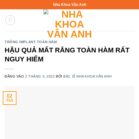
Bỏ
Nha Khoa Vân Anh
qua
nội
dung
TRỒNG IMPLANT TOÀN HÀM
HẬU QUẢ MẤT RĂNG TOÀN HÀM RẤT
NGUY HIỂM
ĐĂNG VÀO
2 THÁNG 5, 2022
BỞI
BÁC SĨ NHA KHOA VÂN ANH
02
Th5