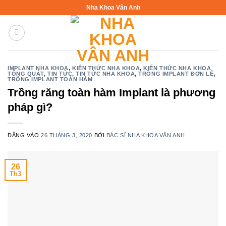
Bỏ
Nha Khoa Vân Anh
qua
nội
dung
IMPLANT NHA KHOA
,
KIẾN THỨC NHA KHOA
,
KIẾN THỨC NHA KHOA
TỔNG QUÁT
,
TIN TỨC
,
TIN TỨC NHA KHOA
,
TRỒNG IMPLANT ĐƠN LẺ
,
TRỒNG IMPLANT TOÀN HÀM
Trồng răng toàn hàm Implant là phương
pháp gì?
ĐĂNG VÀO
26 THÁNG 3, 2020
BỞI
BÁC SĨ NHA KHOA VÂN ANH
26
Th3