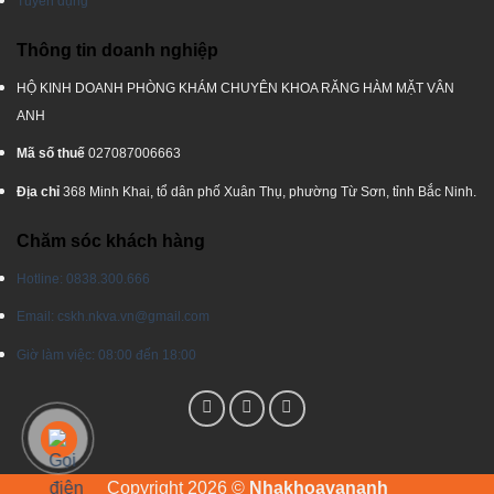
Tuyển dụng
Thông tin doanh nghiệp
HỘ KINH DOANH PHÒNG KHÁM CHUYÊN KHOA RĂNG HÀM MẶT VÂN
ANH
Mã số thuế
027087006663
Địa chỉ
368 Minh Khai, tổ dân phố Xuân Thụ, phường Từ Sơn, tỉnh Bắc Ninh.
Chăm sóc khách hàng
Hotline: 0838.300.666
Email: cskh.nkva.vn@gmail.com
Giờ làm việc: 08:00 đến 18:00
Copyright 2026 ©
Nhakhoavananh