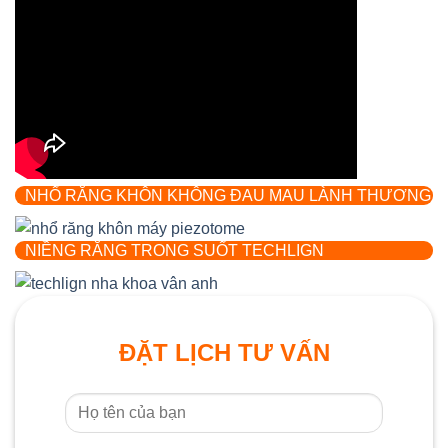
NHỔ RĂNG KHÔN KHÔNG ĐAU MAU LÀNH THƯƠNG
NIỀNG RĂNG TRONG SUỐT TECHLIGN
ĐẶT LỊCH TƯ VẤN