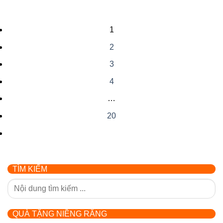
1
2
3
4
…
20
TÌM KIẾM
QUÀ TẶNG NIỀNG RĂNG