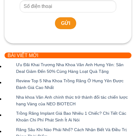
BÀI VIẾT MỚI
Ưu Đãi Khai Trương Nha Khoa Vân Anh Hưng Yên: Săn
Deal Giảm Đến 50% Cùng Hàng Loạt Quà Tặng
Không
Review Top 5 Nha Khoa Trồng Răng Ở Hưng Yên Được
có
Đánh Giá Cao Nhất
bình
Không
Nha khoa Vân Anh chính thức trở thành đối tác chiến lược
luận
có
hạng Vàng của NEO BIOTECH
ở
bình
Không
Ưu
Trồng Răng Implant Giá Bao Nhiêu 1 Chiếc? Chi Tiết Các
luận
có
Đãi
Khoản Chi Phí Phát Sinh Ít Ai Nói
ở
bình
Khai
Không
Review
Răng Sâu Khi Nào Phải Nhổ? Cách Nhận Biết Và Điều Trị
luận
Trương
có
Top