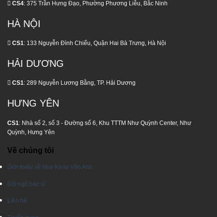
Ai
CS4
: 375 Trần Hưng Đạo, Phường Phương Liễu, Bắc Ninh
Nói
HÀ NỘI
CS1
: 133 Nguyễn Đình Chiểu, Quận Hai Bà Trưng, Hà Nội
HẢI DƯƠNG
CS1
: 289 Nguyễn Lương Bằng, TP. Hải Dương
HƯNG YÊN
CS1
: Nhà số 2, số 3 - Đường số 6, Khu TTTM Như Quỳnh Center, Như
Quỳnh, Hưng Yên
Về chúng tôi
Giới thiệu về Nha Khoa Vân Anh
Đội ngũ bác sĩ
Liên hệ