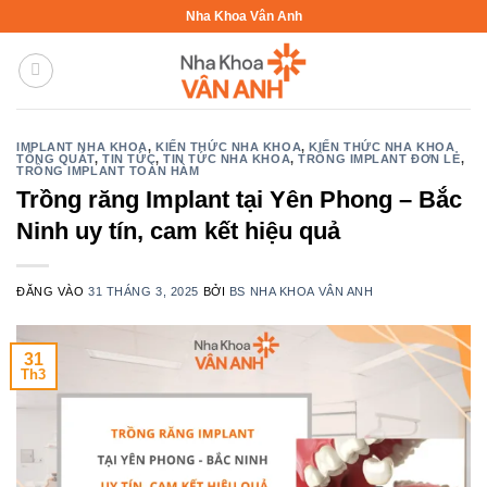
Bỏ
Nha Khoa Vân Anh
qua
nội
dung
IMPLANT NHA KHOA
,
KIẾN THỨC NHA KHOA
,
KIẾN THỨC NHA KHOA
TỔNG QUÁT
,
TIN TỨC
,
TIN TỨC NHA KHOA
,
TRỒNG IMPLANT ĐƠN LẺ
,
TRỒNG IMPLANT TOÀN HÀM
Trồng răng Implant tại Yên Phong – Bắc
Ninh uy tín, cam kết hiệu quả
ĐĂNG VÀO
31 THÁNG 3, 2025
BỞI
BS NHA KHOA VÂN ANH
31
Th3