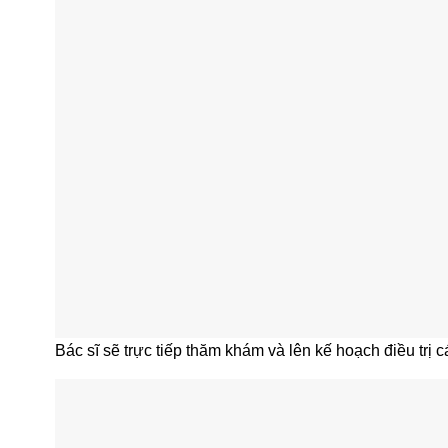
Bác sĩ sẽ trực tiếp thăm khám và lên kế hoạch điều tr