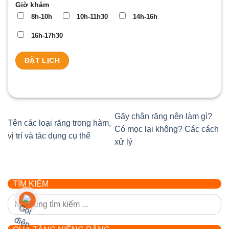
Giờ khám
8h-10h
10h-11h30
14h-16h
16h-17h30
Gãy chân răng nên làm gì?
Tên các loại răng trong hàm,
Có mọc lại không? Các cách
vị trí và tác dụng cụ thể
xử lý
TÌM KIẾM