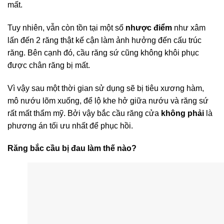
mất.
Tuy nhiên, vẫn còn tồn tại một số
nhược điểm
như xâm
lấn đến 2 răng thật kế cận làm ảnh hưởng đến cấu trúc
răng. Bên cạnh đó, cầu răng sứ cũng không khôi phục
được chân răng bị mất.
Vì vậy sau một thời gian sử dụng sẽ bị tiêu xương hàm,
mô nướu lõm xuống, để lộ khe hở giữa nướu và răng sứ
rất mất thẩm mỹ. Bởi vậy bắc cầu răng cửa
không phải
là
phương án tối ưu nhất để phục hồi.
Răng bắc cầu bị đau làm thế nào?