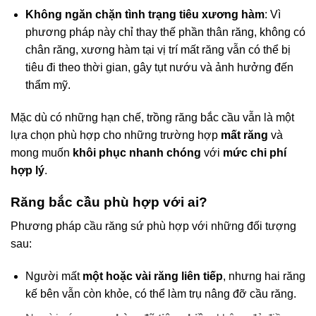
Không ngăn chặn tình trạng tiêu xương hàm
: Vì
phương pháp này chỉ thay thế phần thân răng, không có
chân răng, xương hàm tại vị trí mất răng vẫn có thể bị
tiêu đi theo thời gian, gây tụt nướu và ảnh hưởng đến
thẩm mỹ.
Mặc dù có những hạn chế, trồng răng bắc cầu vẫn là một
lựa chọn phù hợp cho những trường hợp
mất răng
và
mong muốn
khôi phục nhanh chóng
với
mức chi phí
hợp lý
.
Răng bắc cầu phù hợp với ai?
Phương pháp cầu răng sứ phù hợp với những đối tượng
sau:
Người mất
một hoặc vài răng liên tiếp
, nhưng hai răng
kế bên vẫn còn khỏe, có thể làm trụ nâng đỡ cầu răng.