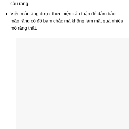
cầu răng.
Việc mài răng được thực hiện cẩn thận để đảm bảo
mão răng có độ bám chắc mà không làm mất quá nhiều
mô răng thật.