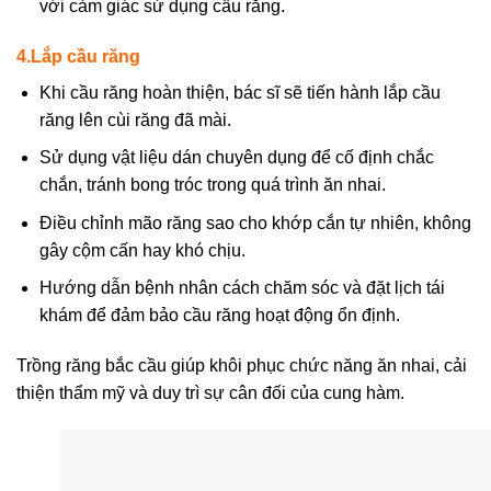
với cảm giác sử dụng cầu răng.
4.Lắp cầu răng
Khi cầu răng hoàn thiện, bác sĩ sẽ tiến hành lắp cầu
răng lên cùi răng đã mài.
Sử dụng vật liệu dán chuyên dụng để cố định chắc
chắn, tránh bong tróc trong quá trình ăn nhai.
Điều chỉnh mão răng sao cho khớp cắn tự nhiên, không
gây cộm cấn hay khó chịu.
Hướng dẫn bệnh nhân cách chăm sóc và đặt lịch tái
khám để đảm bảo cầu răng hoạt động ổn định.
Trồng răng bắc cầu giúp khôi phục chức năng ăn nhai, cải
thiện thẩm mỹ và duy trì sự cân đối của cung hàm.