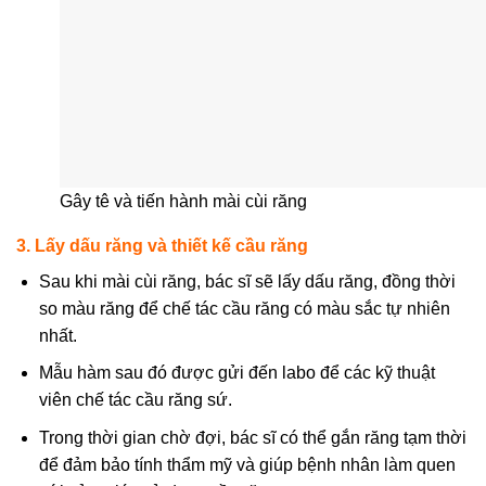
Gây tê và tiến hành mài cùi răng
3. Lấy dấu răng và thiết kế cầu răng
Sau khi mài cùi răng, bác sĩ sẽ lấy dấu răng, đồng thời
so màu răng để chế tác cầu răng có màu sắc tự nhiên
nhất.
Mẫu hàm sau đó được gửi đến labo để các kỹ thuật
viên chế tác cầu răng sứ.
Trong thời gian chờ đợi, bác sĩ có thể gắn răng tạm thời
để đảm bảo tính thẩm mỹ và giúp bệnh nhân làm quen