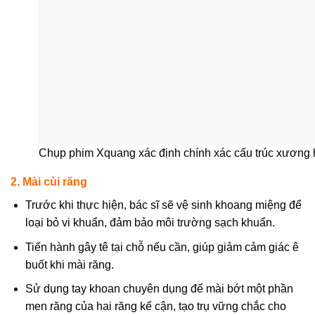
Chụp phim Xquang xác định chính xác cấu trúc xương
2. Mài cùi răng
Trước khi thực hiện, bác sĩ sẽ vệ sinh khoang miệng để
loại bỏ vi khuẩn, đảm bảo môi trường sạch khuẩn.
Tiến hành gây tê tại chỗ nếu cần, giúp giảm cảm giác ê
buốt khi mài răng.
Sử dụng tay khoan chuyên dụng để mài bớt một phần
men răng của hai răng kế cận, tạo trụ vững chắc cho