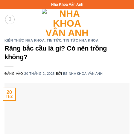
Bỏ
Nha Khoa Vân Anh
qua
nội
dung
KIẾN THỨC NHA KHOA
,
TIN TỨC
,
TIN TỨC NHA KHOA
Răng bắc cầu là gì? Có nên trồng
không?
ĐĂNG VÀO
20 THÁNG 2, 2025
BỞI
BS NHA KHOA VÂN ANH
20
Th2