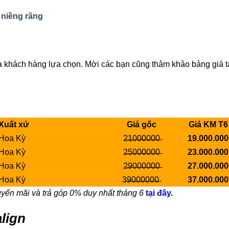
i niềng răng
mà khách hàng lựa chọn. Mời các bạn cũng thảm khảo bảng giá t
uất xứ
Giá gốc
Giá KM T6
oa Kỳ
2̶1̶0̶0̶0̶0̶0̶0̶
19.000.000
oa Kỳ
2̶5̶0̶0̶0̶0̶0̶0̶
23.000.000
oa Kỳ
2̶9̶0̶0̶0̶0̶0̶0̶
27.000.000
oa Kỳ
3̶9̶0̶0̶0̶0̶0̶0̶
37.000.000
uyến mãi và trả góp 0% duy nhất tháng 6
tại đây
.
align