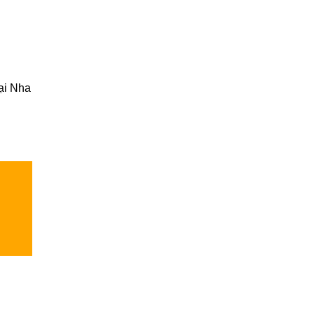
Sinh
Thời
Ít
Điểm
Ai
Nói
ại Nha