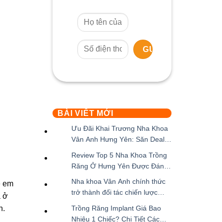
BÀI VIẾT MỚI
Ưu Đãi Khai Trương Nha Khoa
Vân Anh Hưng Yên: Săn Deal
Giảm Đến 50% Cùng Hàng
Không
Review Top 5 Nha Khoa Trồng
Loạt Quà Tặng
có
Răng Ở Hưng Yên Được Đánh
bình
Giá Cao Nhất
Không
Nha khoa Vân Anh chính thức
luận
ẻ em
có
trở thành đối tác chiến lược
ở
a ở
bình
hạng Vàng của NEO BIOTECH
Không
Ưu
Trồng Răng Implant Giá Bao
n.
luận
có
Đãi
Nhiêu 1 Chiếc? Chi Tiết Các
ở