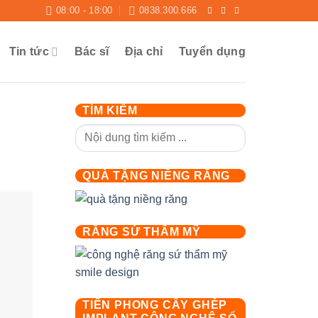
08:00 - 18:00
0838.300.666
Tin tức
Bác sĩ
Địa chỉ
Tuyển dụng
TÌM KIẾM
QUÀ TẶNG NIỀNG RĂNG
RĂNG SỨ THẨM MỸ
TIÊN PHONG CẤY GHÉP