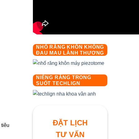
NHỔ RĂNG KHÔN KHÔNG
ĐAU MAU LÀNH THƯƠNG
NIỀNG RĂNG TRONG
SUỐT TECHLIGN
ĐẶT LỊCH
 tiêu
TƯ VẤN