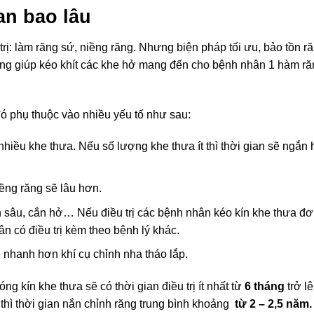
an bao lâu
rị: làm răng sứ, niềng răng. Nhưng biện pháp tối ưu, bảo tồn r
răng giúp kéo khít các khe hở mang đến cho bệnh nhân 1 hàm ră
ó phụ thuộc vào nhiều yếu tố như sau:
 nhiều khe thưa. Nếu số lượng khe thưa ít thì thời gian sẽ ngắn
iềng răng sẽ lâu hơn.
 sâu, cắn hở… Nếu điều trị các bệnh nhân kéo kín khe thưa đ
n có điều trị kèm theo bệnh lý khác.
sẽ nhanh hơn khí cụ chỉnh nha tháo lắp.
ng kín khe thưa sẽ có thời gian điều trị ít nhất từ
6 tháng
trở lê
hì thời gian nắn chỉnh răng trung bình khoảng
từ 2 – 2,5 năm.