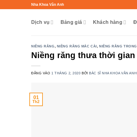
Bỏ
Nha Khoa Vân Anh
qua
nội
Dịch vụ
Bảng giá
Khách hàng
Đ
dung
NIỀNG RĂNG
,
NIỀNG RĂNG MẮC CÀI
,
NIỀNG RĂNG TRONG
Niềng răng thưa thời gian
ĐĂNG VÀO
1 THÁNG 2, 2020
BỞI
BÁC SĨ NHA KHOA VÂN ANH
01
Th2