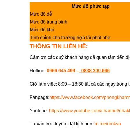
Mức độ phức tạp
Mức độ dễ
Mức độ trung bình
Mức độ khó
Tinh chỉnh cho trường hợp tái phát nhẹ
THÔNG TIN LIÊN HỆ:
Cảm ơn các quý khách hàng đã quan tâm đến dị
Hotline:
0966.645.499
–
0838.300.666
Giờ làm việc: 8:00 – 18:30 tất cả các ngày trong 
Fanpage:
https://www.facebook.com/phongkha
Youtube:
https://www.youtube.com/channel/nha
Tư vấn trực tuyến, đặt lịch hẹn:
m.me/nrnkva