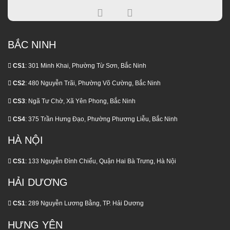
tác
50%
Chiếc?
Giá
Nhổ?
chiến
Cùng
Chi
Cao
Cách
lược
Hàng
Tiết
Nhất
Nhận
hạng
Loạt
Các
BẮC NINH
Biết
Vàng
Quà
Khoản
Và
của
Tặng
Chi
CS1
: 301 Minh Khai, Phường Từ Sơn, Bắc Ninh
Điều
NEO
Phí
Trị
BIOTECH
CS2
: 480 Nguyễn Trãi, Phường Võ Cường, Bắc Ninh
Phát
Đúng
Sinh
Thời
CS3
: Ngã Tư Chờ, Xã Yên Phong, Bắc Ninh
Ít
Điểm
Ai
CS4
: 375 Trần Hưng Đạo, Phường Phương Liễu, Bắc Ninh
Nói
HÀ NỘI
CS1
: 133 Nguyễn Đình Chiểu, Quận Hai Bà Trưng, Hà Nội
HẢI DƯƠNG
CS1
: 289 Nguyễn Lương Bằng, TP. Hải Dương
HƯNG YÊN