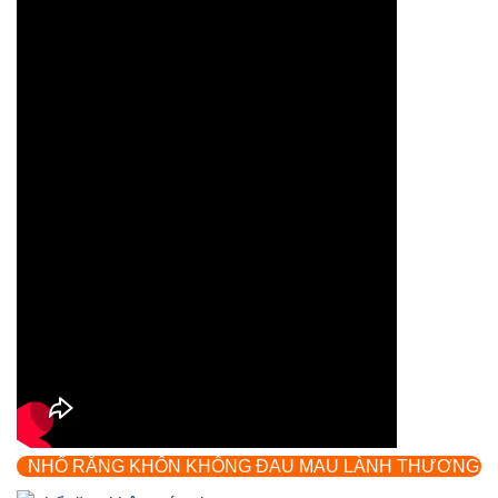
NHỔ RĂNG KHÔN KHÔNG ĐAU MAU LÀNH THƯƠNG