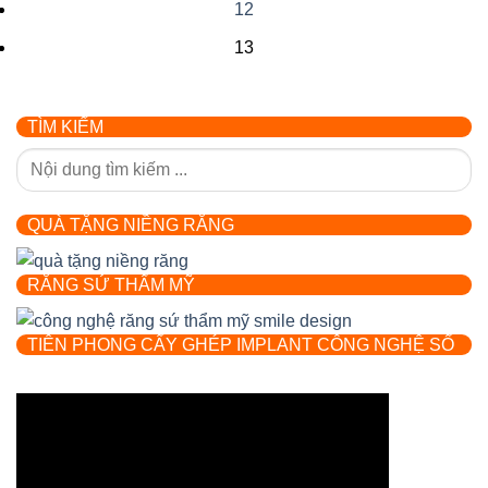
12
13
TÌM KIẾM
QUÀ TẶNG NIỀNG RĂNG
RĂNG SỨ THẨM MỸ
TIÊN PHONG CẤY GHÉP IMPLANT CÔNG NGHỆ SỐ