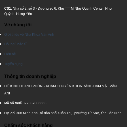
CS1
: Nhà số 2, số 3 - Đường số 6, Khu TTTM Như Quỳnh Center, Như
Quỳnh, Hưng Yên
Về chúng tôi
Giới thiệu về Nha Khoa Vân Anh
Đội ngũ bác sĩ
Liên hệ
Tuyển dụng
Thông tin doanh nghiệp
HỘ KINH DOANH PHÒNG KHÁM CHUYÊN KHOA RĂNG HÀM MẶT VÂN
ANH
Mã số thuế
027087006663
Địa chỉ
368 Minh Khai, tổ dân phố Xuân Thụ, phường Từ Sơn, tỉnh Bắc Ninh.
Chăm sóc khách hàng