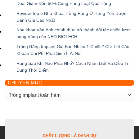
Deal Giảm Đến 50% Cùng Hàng Loạt Quà Tặng
Không
Review Top 5 Nha Khoa Trồng Răng Ở Hưng Yên Được
có
Đánh Giá Cao Nhất
bình
Không
Nha khoa Vân Anh chính thức trở thành đối tác chiến lược
luận
có
hạng Vàng của NEO BIOTECH
ở
bình
Không
Ưu
Trồng Răng Implant Giá Bao Nhiêu 1 Chiếc? Chi Tiết Các
luận
có
Đãi
Khoản Chi Phí Phát Sinh Ít Ai Nói
ở
bình
Khai
Không
Review
Răng Sâu Khi Nào Phải Nhổ? Cách Nhận Biết Và Điều Trị
luận
Trương
có
Top
Đúng Thời Điểm
ở
Nha
bình
5
Không
Nha
Khoa
luận
Nha
CHUYÊN MỤC
có
khoa
Vân
ở
Khoa
bình
Vân
Anh
CHUYÊN
Trồng
Trồng
luận
Anh
Hưng
MỤC
Răng
Răng
ở
chính
Yên:
Implant
Ở
Răng
thức
Săn
Giá
Hưng
Sâu
trở
Deal
Bao
Yên
Khi
thành
Giảm
Nhiêu
Được
Nào
đối
Đến
1
CHẤT LƯỢNG LÀ DANH DỰ
Đánh
Phải