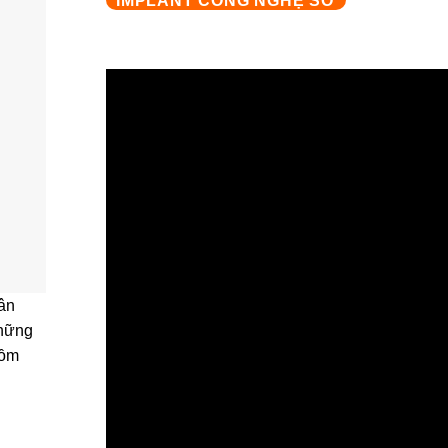
IMPLANT CÔNG NGHỆ SỐ
ân
những
gồm