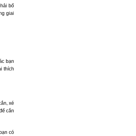
Sinh
Thời
phải bổ
Ít
Điểm
g giai
Ai
Nói
các bạn
i thích
cắn, xé
 để cắn
 bạn có