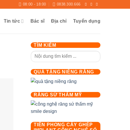
08:00 - 18:00
0838.300.666
Tin tức
Bác sĩ
Địa chỉ
Tuyển dụng
TÌM KIẾM
QUÀ TẶNG NIỀNG RĂNG
RĂNG SỨ THẨM MỸ
TIÊN PHONG CẤY GHÉP