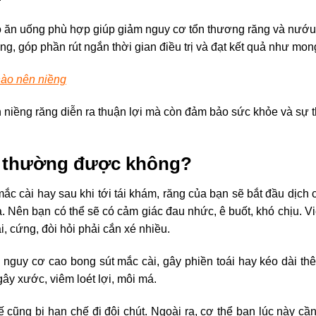
 ăn uống phù hợp giúp giảm nguy cơ tổn thương răng và nướu,
g, góp phần rút ngắn thời gian điều trị và đạt kết quả như mon
nào nên niềng
h niềng răng diễn ra thuận lợi mà còn đảm bảo sức khỏe và sự t
h thường được không?
ắc cài hay sau khi tới tái khám, răng của bạn sẽ bắt đầu dịch
. Nên bạn có thể sẽ có cảm giác đau nhức, ê buốt, khó chịu. V
, cứng, đòi hỏi phải cắn xé nhiều.
 nguy cơ cao bong sút mắc cài, gây phiền toái hay kéo dài th
 gây xước, viêm loét lợi, môi má.
cũng bị hạn chế đi đôi chút. Ngoài ra, cơ thể bạn lúc này cầ