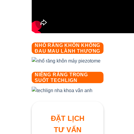
NHỔ RĂNG KHÔN KHÔNG
ĐAU MAU LÀNH THƯƠNG
NIỀNG RĂNG TRONG
SUỐT TECHLIGN
ĐẶT LỊCH
TƯ VẤN