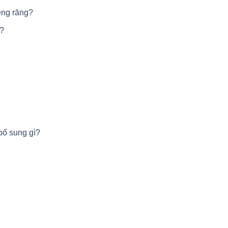
ềng răng?
g?
 bổ sung gì?