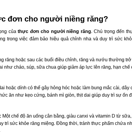
ực đơn cho người niềng răng?
rọng của
thực đơn cho người niềng răng
.
Chú trọng đến th
rọng trong việc đảm bảo hiệu quả chỉnh nha và duy trì sức kh
ng răng hoặc sau các buổi điều chỉnh, răng và nướu thường trở
i như cháo, súp, sữa chua giúp giảm áp lực lên răng, hạn chế
i hoặc dính có thể gây hỏng hóc hoặc làm bung mắc cài, dây 
thức ăn như kẹo cứng, bánh mì giòn, thịt dai giúp duy trì sự ổn 
:
Một chế độ ăn uống cân bằng, giàu canxi và vitamin D từ sữa,
duy trì sức khỏe răng miệng. Đồng thời, tránh thực phẩm chứa n
.