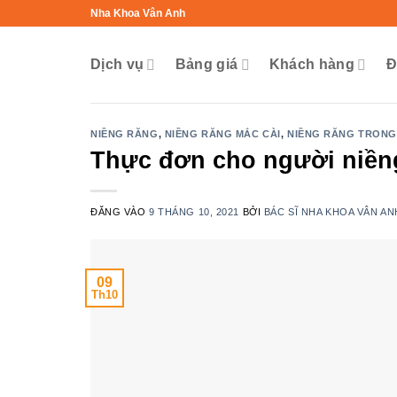
Bỏ
Nha Khoa Vân Anh
qua
nội
Dịch vụ
Bảng giá
Khách hàng
Đ
dung
NIỀNG RĂNG
,
NIỀNG RĂNG MẮC CÀI
,
NIỀNG RĂNG TRONG
Thực đơn cho người niền
ĐĂNG VÀO
9 THÁNG 10, 2021
BỞI
BÁC SĨ NHA KHOA VÂN AN
09
Th10