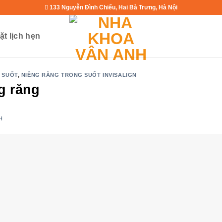
133 Nguyễn Đình Chiểu, Hai Bà Trưng, Hà Nội
ặt lịch hẹn
 SUỐT
,
NIỀNG RĂNG TRONG SUỐT INVISALIGN
g răng
H