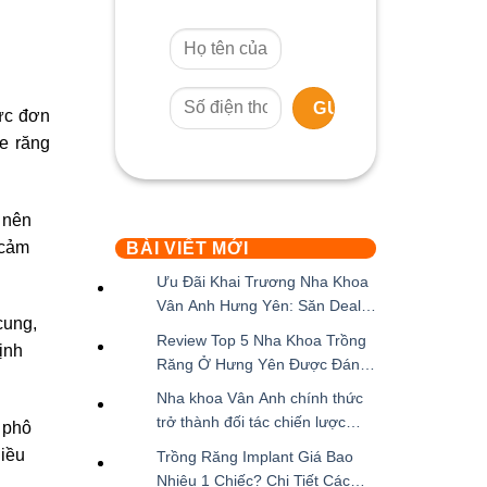
ực đơn
ỏe răng
 nên
 cảm
BÀI VIẾT MỚI
Ưu Đãi Khai Trương Nha Khoa
Vân Anh Hưng Yên: Săn Deal
cung,
Giảm Đến 50% Cùng Hàng
Không
Review Top 5 Nha Khoa Trồng
định
Loạt Quà Tặng
có
Răng Ở Hưng Yên Được Đánh
bình
Giá Cao Nhất
Không
Nha khoa Vân Anh chính thức
luận
có
trở thành đối tác chiến lược
ở
 phô
bình
hạng Vàng của NEO BIOTECH
Không
Ưu
hiều
Trồng Răng Implant Giá Bao
luận
có
Đãi
Nhiêu 1 Chiếc? Chi Tiết Các
ở