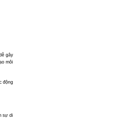
dễ gây
ạo môi
ác động
n sự di