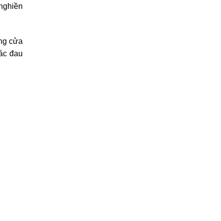
 nghiền
ăng cửa
iác đau