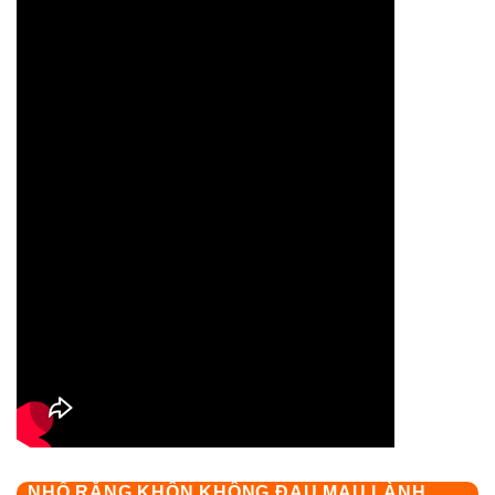
NHỔ RĂNG KHÔN KHÔNG ĐAU MAU LÀNH