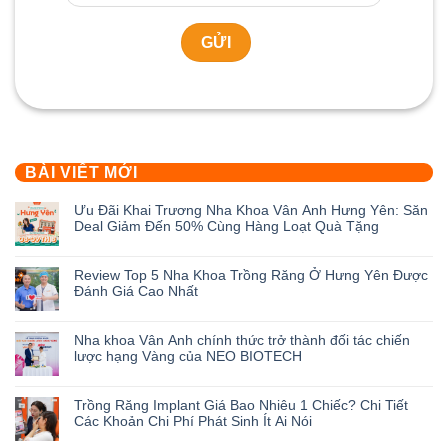
BÀI VIẾT MỚI
Ưu Đãi Khai Trương Nha Khoa Vân Anh Hưng Yên: Săn
Deal Giảm Đến 50% Cùng Hàng Loạt Quà Tặng
Không
có
Review Top 5 Nha Khoa Trồng Răng Ở Hưng Yên Được
bình
Đánh Giá Cao Nhất
luận
ở
Không
Ưu
có
Nha khoa Vân Anh chính thức trở thành đối tác chiến
Đãi
bình
lược hạng Vàng của NEO BIOTECH
Khai
luận
Trương
ở
Không
Nha
Review
có
Trồng Răng Implant Giá Bao Nhiêu 1 Chiếc? Chi Tiết
Khoa
Top
bình
Các Khoản Chi Phí Phát Sinh Ít Ai Nói
Vân
5
luận
Anh
Nha
ở
Không