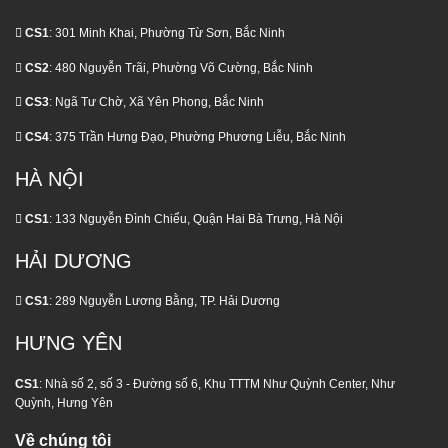
CS1
: 301 Minh Khai, Phường Từ Sơn, Bắc Ninh
CS2
: 480 Nguyễn Trãi, Phường Võ Cường, Bắc Ninh
CS3
: Ngã Tư Chờ, Xã Yên Phong, Bắc Ninh
CS4
: 375 Trần Hưng Đạo, Phường Phương Liễu, Bắc Ninh
HÀ NỘI
CS1
: 133 Nguyễn Đình Chiểu, Quận Hai Bà Trưng, Hà Nội
HẢI DƯƠNG
CS1
: 289 Nguyễn Lương Bằng, TP. Hải Dương
HƯNG YÊN
CS1
: Nhà số 2, số 3 - Đường số 6, Khu TTTM Như Quỳnh Center, Như
Quỳnh, Hưng Yên
Về chúng tôi