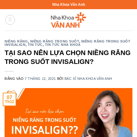
Bỏ
Nha Khoa Vân Anh
qua
nội
dung
NIỀNG RĂNG
,
NIỀNG RĂNG TRONG SUỐT
,
NIỀNG RĂNG TRONG SUỐT
INVISALIGN
,
TIN TỨC
,
TIN TỨC NHA KHOA
TẠI SAO NÊN LỰA CHỌN NIỀNG RĂNG
TRONG SUỐT INVISALIGN?
ĐĂNG VÀO
7 THÁNG 12, 2021
BỞI
BÁC SĨ NHA KHOA VÂN ANH
07
Th12