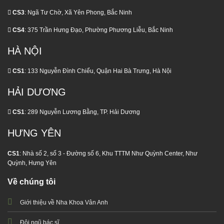
CS3
: Ngã Tư Chờ, Xã Yên Phong, Bắc Ninh
CS4
: 375 Trần Hưng Đạo, Phường Phương Liễu, Bắc Ninh
HÀ NỘI
CS1
: 133 Nguyễn Đình Chiểu, Quận Hai Bà Trưng, Hà Nội
HẢI DƯƠNG
CS1
: 289 Nguyễn Lương Bằng, TP. Hải Dương
HƯNG YÊN
CS1
: Nhà số 2, số 3 - Đường số 6, Khu TTTM Như Quỳnh Center, Như
Quỳnh, Hưng Yên
Về chúng tôi
Giới thiệu về Nha Khoa Vân Anh
Đội ngũ bác sĩ