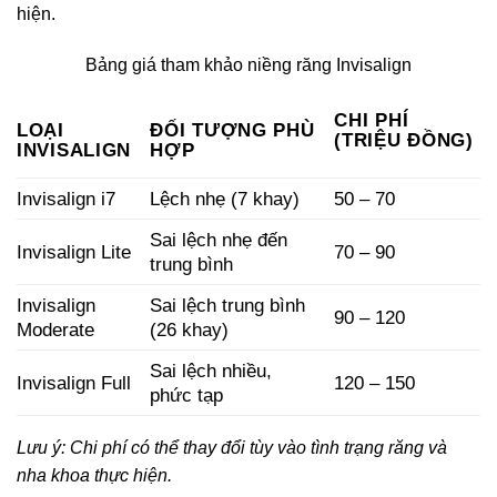
hiện.
Bảng giá tham khảo niềng răng Invisalign
CHI PHÍ
LOẠI
ĐỐI TƯỢNG PHÙ
(TRIỆU ĐỒNG)
INVISALIGN
HỢP
Invisalign i7
Lệch nhẹ (7 khay)
50 – 70
Sai lệch nhẹ đến
Invisalign Lite
70 – 90
trung bình
Invisalign
Sai lệch trung bình
90 – 120
Moderate
(26 khay)
Sai lệch nhiều,
Invisalign Full
120 – 150
phức tạp
Lưu ý: Chi phí có thể thay đổi tùy vào tình trạng răng và
nha khoa thực hiện.