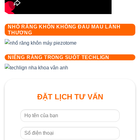
NHỔ RĂNG KHÔN KHÔNG ĐAU MAU LÀNH
THƯƠNG
NIỀNG RĂNG TRONG SUỐT TECHLIGN
ĐẶT LỊCH TƯ VẤN