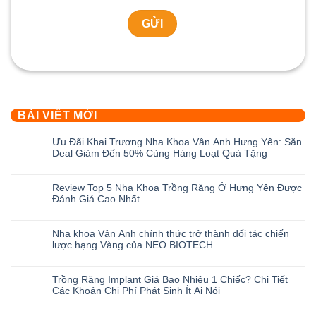
BÀI VIẾT MỚI
Ưu Đãi Khai Trương Nha Khoa Vân Anh Hưng Yên: Săn
Deal Giảm Đến 50% Cùng Hàng Loạt Quà Tặng
Không
có
Review Top 5 Nha Khoa Trồng Răng Ở Hưng Yên Được
bình
Đánh Giá Cao Nhất
luận
ở
Không
Ưu
có
Nha khoa Vân Anh chính thức trở thành đối tác chiến
Đãi
bình
lược hạng Vàng của NEO BIOTECH
Khai
luận
Trương
ở
Không
Nha
Review
có
Trồng Răng Implant Giá Bao Nhiêu 1 Chiếc? Chi Tiết
Khoa
Top
bình
Các Khoản Chi Phí Phát Sinh Ít Ai Nói
Vân
5
luận
Anh
Nha
ở
Không
Hưng
Khoa