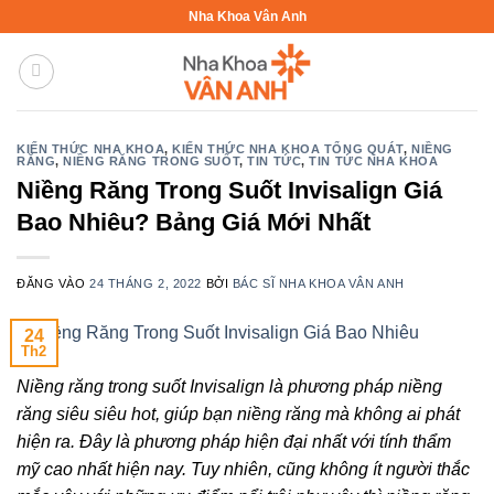
Bỏ
Nha Khoa Vân Anh
qua
nội
dung
KIẾN THỨC NHA KHOA
,
KIẾN THỨC NHA KHOA TỔNG QUÁT
,
NIỀNG
RĂNG
,
NIỀNG RĂNG TRONG SUỐT
,
TIN TỨC
,
TIN TỨC NHA KHOA
Niềng Răng Trong Suốt Invisalign Giá
Bao Nhiêu? Bảng Giá Mới Nhất
ĐĂNG VÀO
24 THÁNG 2, 2022
BỞI
BÁC SĨ NHA KHOA VÂN ANH
24
Th2
Niềng răng trong suốt Invisalign là phương pháp niềng
răng siêu siêu hot, giúp bạn niềng răng mà không ai phát
hiện ra. Đây là phương pháp hiện đại nhất với tính thẩm
mỹ cao nhất hiện nay. Tuy nhiên, cũng không ít người thắc