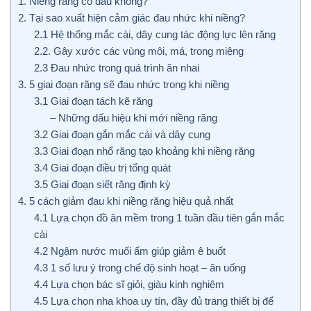
1. Niềng răng có đau không?
2. Tại sao xuất hiện cảm giác đau nhức khi niềng?
2.1 Hệ thống mắc cài, dây cung tác động lực lên răng
2.2. Gây xước các vùng môi, má, trong miệng
2.3 Đau nhức trong quá trình ăn nhai
3. 5 giai đoạn răng sẽ đau nhức trong khi niềng
3.1 Giai đoạn tách kẽ răng
– Những dấu hiệu khi mới niềng răng
3.2 Giai đoạn gắn mắc cài và dây cung
3.3 Giai đoạn nhổ răng tạo khoảng khi niềng răng
3.4 Giai đoạn điều trị tổng quát
3.5 Giai đoạn siết răng định kỳ
4. 5 cách giảm đau khi niềng răng hiệu quả nhất
4.1 Lựa chọn đồ ăn mềm trong 1 tuần đầu tiên gắn mắc
cài
4.2 Ngậm nước muối ấm giúp giảm ê buốt
4.3 1 số lưu ý trong chế độ sinh hoạt – ăn uống
4.4 Lựa chọn bác sĩ giỏi, giàu kinh nghiệm
4.5 Lựa chọn nha khoa uy tín, đầy đủ trang thiết bị để