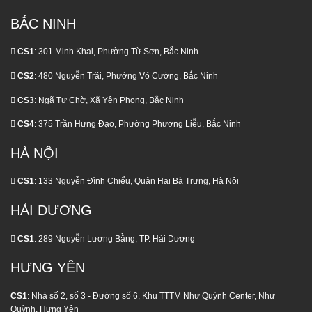
Ai
Thời
Nói
Điểm
BẮC NINH
CS1
: 301 Minh Khai, Phường Từ Sơn, Bắc Ninh
CS2
: 480 Nguyễn Trãi, Phường Võ Cường, Bắc Ninh
CS3
: Ngã Tư Chờ, Xã Yên Phong, Bắc Ninh
CS4
: 375 Trần Hưng Đạo, Phường Phương Liễu, Bắc Ninh
HÀ NỘI
CS1
: 133 Nguyễn Đình Chiểu, Quận Hai Bà Trưng, Hà Nội
HẢI DƯƠNG
CS1
: 289 Nguyễn Lương Bằng, TP. Hải Dương
HƯNG YÊN
CS1
: Nhà số 2, số 3 - Đường số 6, Khu TTTM Như Quỳnh Center, Như
Quỳnh, Hưng Yên