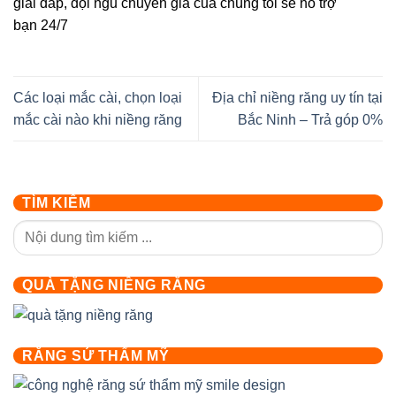
giải đáp, đội ngũ chuyên gia của chúng tôi sẽ hỗ trợ
bạn 24/7
Các loại mắc cài, chọn loại
Địa chỉ niềng răng uy tín tại
mắc cài nào khi niềng răng
Bắc Ninh – Trả góp 0%
TÌM KIẾM
QUÀ TẶNG NIỀNG RĂNG
RĂNG SỨ THẨM MỸ