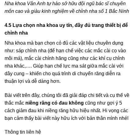
Nha khoa Vân Anh tự hào sở hữu đội ngũ bác sĩ chuyên
môn cao và giàu kinh nghiệm về chỉnh nha số 1 Bắc Ninh
4.5 Lựa chọn nha khoa uy tín, đầy đủ trang thiết bị để
chỉnh nha
Nha khoa mà bạn chọn có đủ các vật liệu chuyên dụng
như: sáp chỉnh nha (để hạn chế việc các mắc cài cọ vào
môi má), mắc cài chính hãng cũng như các khí cụ chỉnh
nha khác,…. Giúp hạn chế lực ma sát giữa mắc cài với
dây cung – khiến cho quá trình di chuyển răng diễn ra
thuận lợi và dễ dàng hơn.
Bài viết trên đây, chúng tôi đã giải đáp chi tiết và cụ thể về
thắc mắc
niềng răng có đau không
cũng như gợi ý 5
cách giảm đau khi niềng răng hữu hiệu nhất. Hi vọng các
bạn cảm thấy bài viết này hữu ích với bản thân mình nhé!
Thông tin liên hệ