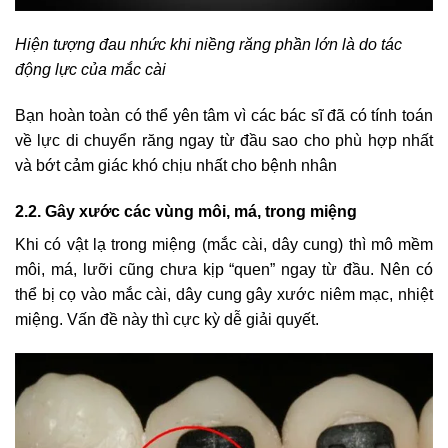
Hiện tượng đau nhức khi niềng răng phần lớn là do tác
động lực của mắc cài
Bạn hoàn toàn có thể yên tâm vì các bác sĩ đã có tính toán
về lực di chuyển răng ngay từ đầu sao cho phù hợp nhất
và bớt cảm giác khó chịu nhất cho bệnh nhân
2.2. Gây xước các vùng môi, má, trong miệng
Khi có vật lạ trong miệng (mắc cài, dây cung) thì mô mềm
môi, má, lưỡi cũng chưa kịp “quen” ngay từ đầu. Nên có
thể bị cọ vào mắc cài, dây cung gây xước niêm mạc, nhiệt
miệng. Vấn đề này thì cực kỳ dễ giải quyết.