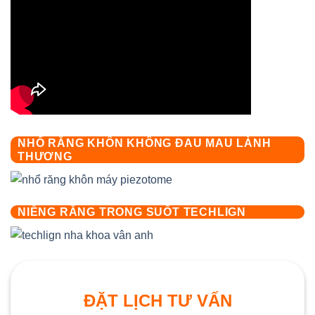
NHỔ RĂNG KHÔN KHÔNG ĐAU MAU LÀNH
THƯƠNG
NIỀNG RĂNG TRONG SUỐT TECHLIGN
ĐẶT LỊCH TƯ VẤN