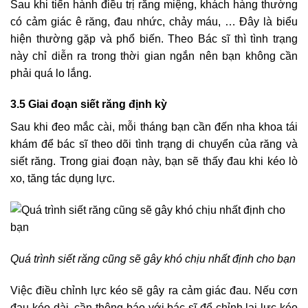
Sau khi tiến hành điều trị răng miệng, khách hàng thường
có cảm giác ê răng, đau nhức, chảy máu, … Đây là biểu
hiện thường gặp và phổ biến. Theo Bác sĩ thì tình trạng
này chỉ diễn ra trong thời gian ngắn nên bạn không cần
phải quá lo lắng.
3.5 Giai đoạn siết răng định kỳ
Sau khi đeo mắc cài, mỗi tháng bạn cần đến nha khoa tái
khám để bác sĩ theo dõi tình trạng di chuyển của răng và
siết răng. Trong giai đoạn này, bạn sẽ thấy đau khi kéo lò
xo, tăng tác dụng lực.
Quá trình siết răng cũng sẽ gây khó chịu nhất định cho bạn
Việc điều chỉnh lực kéo sẽ gây ra cảm giác đau. Nếu cơn
đau kéo dài, cần thông báo với bác sĩ để chỉnh lại lực kéo