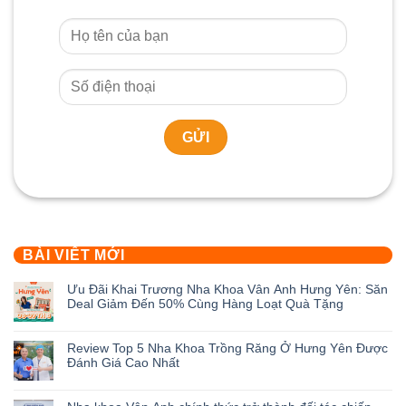
BÀI VIẾT MỚI
Ưu Đãi Khai Trương Nha Khoa Vân Anh Hưng Yên: Săn
Deal Giảm Đến 50% Cùng Hàng Loạt Quà Tặng
Không
có
Review Top 5 Nha Khoa Trồng Răng Ở Hưng Yên Được
bình
Đánh Giá Cao Nhất
luận
ở
Không
Ưu
có