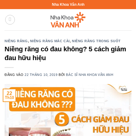
Bỏ
Nha Khoa Vân Anh
qua
nội
dung
NIỀNG RĂNG
,
NIỀNG RĂNG MẮC CÀI
,
NIỀNG RĂNG TRONG SUỐT
Niềng răng có đau không? 5 cách giảm
đau hữu hiệu
ĐĂNG VÀO
22 THÁNG 10, 2019
BỞI
BÁC SĨ NHA KHOA VÂN ANH
22
Th10