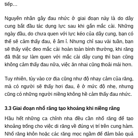
tiếp…
Nguyên nhân gây đau nhức ở giai đoạn này là do dây
cung bắt đầu tác dụng lực sau khi gắn mắc cài. Những
ngày đầu, do chưa quen với lực kéo của dây cung, bạn có
thể sẽ cảm thấy đau, ê âm ỉ. Nhưng chỉ sau vài tuần, bạn
sẽ thấy việc đeo mắc cài hoàn toàn bình thường, khi răng
đã thật sự làm quen với mắc cài dây cung thì bạn cũng
không cảm thấy đau nữa, việc ăn nhai cũng thoải mái hơn.
Tuy nhiên, tùy vào cơ địa cũng như độ nhạy cảm của răng,
mà có người sẽ thấy hơi đau, ê ở mức độ nhẹ, nhưng
cũng có những người niềng không hề cảm thấy đau nhức.
3.3 Giai đoạn nhổ răng tạo khoảng khi niềng răng
Hầu hết những ca chỉnh nha đều cần nhổ răng để tạo
khoảng trống cho việc di răng về đúng vị trí trên cung hàm.
Nhổ răng khôn hoặc các răng mọc ngầm để đảm bảo quá