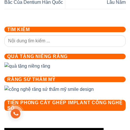
Bắc Của Dentium Hàn Quốc
Lâu Năm
TÌM KIẾM
QUÀ TẶNG NIỀNG RĂNG
RĂNG SỨ THẨM MỸ
TIÊN PHONG CẤY GHÉP IMPLANT CÔNG NGHỆ
SỐ