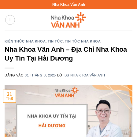
Bỏ
Nha Khoa Vân Anh
qua
nội
dung
KIẾN THỨC NHA KHOA
,
TIN TỨC
,
TIN TỨC NHA KHOA
Nha Khoa Vân Anh – Địa Chỉ Nha Khoa
Uy Tín Tại Hải Dương
ĐĂNG VÀO
31 THÁNG 8, 2025
BỞI
BS NHA KHOA VÂN ANH
31
Th8