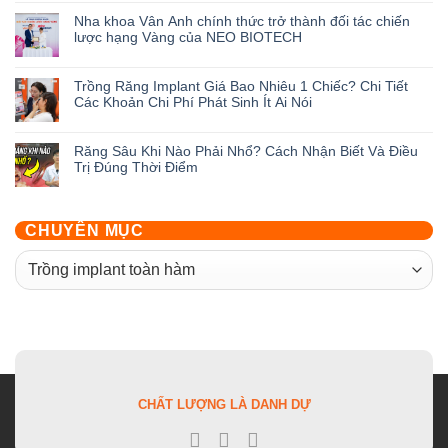
Ưu
có
Nha khoa Vân Anh chính thức trở thành đối tác chiến
Đãi
bình
lược hạng Vàng của NEO BIOTECH
Khai
luận
Trương
ở
Không
Nha
Review
có
Trồng Răng Implant Giá Bao Nhiêu 1 Chiếc? Chi Tiết
Khoa
Top
bình
Các Khoản Chi Phí Phát Sinh Ít Ai Nói
Vân
5
luận
Anh
Nha
ở
Không
Hưng
Khoa
Nha
có
Răng Sâu Khi Nào Phải Nhổ? Cách Nhận Biết Và Điều
Yên:
Trồng
khoa
bình
Trị Đúng Thời Điểm
Săn
Răng
Vân
luận
Deal
Ở
Anh
ở
Không
Giảm
Hưng
chính
Trồng
có
Đến
Yên
thức
Răng
bình
CHUYÊN MỤC
50%
Được
trở
Implant
luận
Cùng
Đánh
thành
Giá
ở
CHUYÊN
Hàng
Giá
đối
Bao
Răng
Loạt
Cao
tác
MỤC
Nhiêu
Sâu
Quà
Nhất
chiến
1
Khi
Tặng
lược
Chiếc?
Nào
hạng
Chi
Phải
Vàng
Tiết
Nhổ?
của
Các
Cách
NEO
Khoản
Nhận
BIOTECH
Chi
Biết
CHẤT LƯỢNG LÀ DANH DỰ
Phí
Và
Phát
Điều
Sinh
Trị