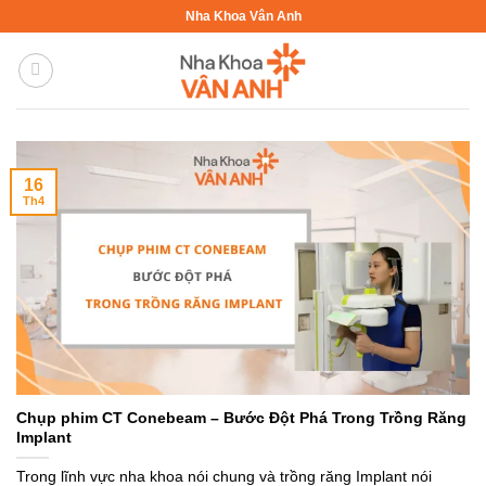
Bỏ
Nha Khoa Vân Anh
qua
nội
dung
16
Th4
Chụp phim CT Conebeam – Bước Đột Phá Trong Trồng Răng
Implant
Trong lĩnh vực nha khoa nói chung và trồng răng Implant nói