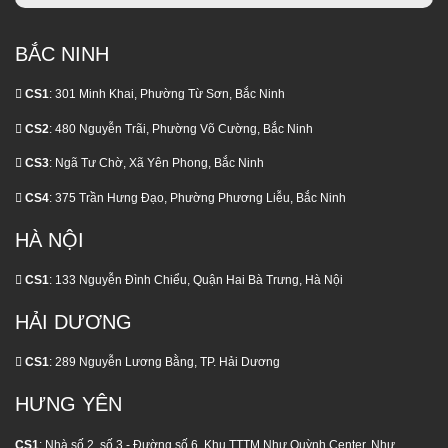
Ít
Đúng
Ai
Thời
Nói
Điểm
BẮC NINH
CS1
: 301 Minh Khai, Phường Từ Sơn, Bắc Ninh
CS2
: 480 Nguyễn Trãi, Phường Võ Cường, Bắc Ninh
CS3
: Ngã Tư Chờ, Xã Yên Phong, Bắc Ninh
CS4
: 375 Trần Hưng Đạo, Phường Phương Liễu, Bắc Ninh
HÀ NỘI
CS1
: 133 Nguyễn Đình Chiểu, Quận Hai Bà Trưng, Hà Nội
HẢI DƯƠNG
CS1
: 289 Nguyễn Lương Bằng, TP. Hải Dương
HƯNG YÊN
CS1
: Nhà số 2, số 3 - Đường số 6, Khu TTTM Như Quỳnh Center, Như