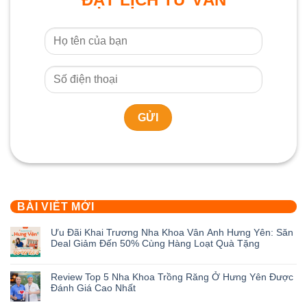
BÀI VIẾT MỚI
Ưu Đãi Khai Trương Nha Khoa Vân Anh Hưng Yên: Săn
Deal Giảm Đến 50% Cùng Hàng Loạt Quà Tặng
Không
có
Review Top 5 Nha Khoa Trồng Răng Ở Hưng Yên Được
bình
Đánh Giá Cao Nhất
luận
ở
Không