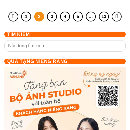
1
2
3
4
5
…
13
TÌM KIẾM
QUÀ TẶNG NIỀNG RĂNG