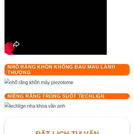
NHỔ RĂNG KHÔN KHÔNG ĐAU MAU LÀNH
THƯƠNG
NIỀNG RĂNG TRONG SUỐT TECHLIGN
ĐẶT LỊCH TƯ VẤN