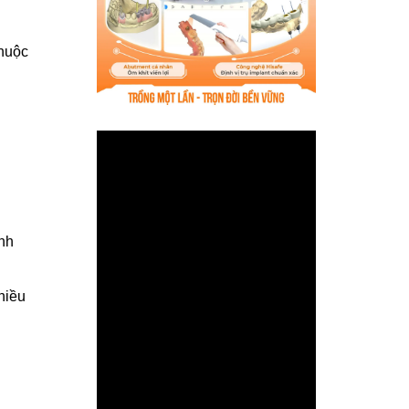
thuộc
ình
hiều