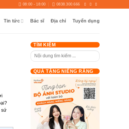
08:00 - 18:00
0838.300.666
Tin tức
Bác sĩ
Địa chỉ
Tuyển dụng
TÌM KIẾM
QUÀ TẶNG NIỀNG RĂNG
ời
oại?
g sứ