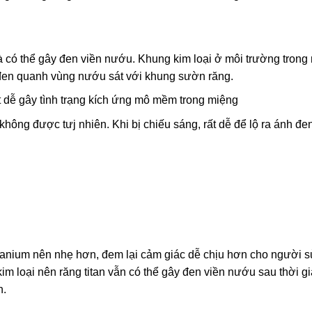
à có thể gây đen viền nướu. Khung kim loại ở môi trường trong
y đen quanh vùng nướu sát với khung sườn răng.
ất dễ gây tình trạng kích ứng mô mềm trong miệng
không được tưj nhiên. Khi bị chiếu sáng, rất dễ để lộ ra ánh đe
itanium nên nhẹ hơn, đem lại cảm giác dễ chịu hơn cho người 
im loại nên răng titan vẫn có thể gây đen viền nướu sau thời gi
n.