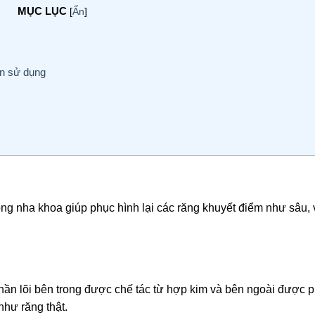
MỤC LỤC
[
Ẩn
]
ên sử dụng
ong nha khoa giúp phục hình lại các răng khuyết điểm như sâu, 
hần lõi bên trong được chế tác từ hợp kim và bên ngoài được 
như răng thật.