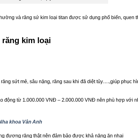
 thường và răng sứ kim loại titan được sử dụng phổ biến, quen 
răng kim loại
g răng sứt mẻ, sâu nặng, răng sau khi đã diệt tủy….,giúp phục h
giao động từ 1.000.000 VNĐ – 2.000.000 VNĐ nên phù hợp với n
i Nha khoa Vân Anh
ơng đương răng thật nên đảm bảo được khả năng ăn nhai