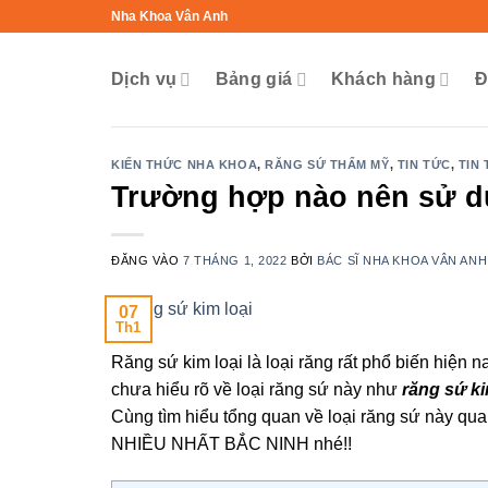
Bỏ
Nha Khoa Vân Anh
qua
nội
Dịch vụ
Bảng giá
Khách hàng
Đ
dung
KIẾN THỨC NHA KHOA
,
RĂNG SỨ THẨM MỸ
,
TIN TỨC
,
TIN
Trường hợp nào nên sử dụ
ĐĂNG VÀO
7 THÁNG 1, 2022
BỞI
BÁC SĨ NHA KHOA VÂN ANH
07
Th1
Răng sứ kim loại là loại răng rất phổ biến hiện n
chưa hiểu rõ về loại răng sứ này như
r
ăng sứ ki
Cùng tìm hiểu tổng quan về loại răng sứ này qu
NHIỀU NHẤT BẮC NINH nhé!!