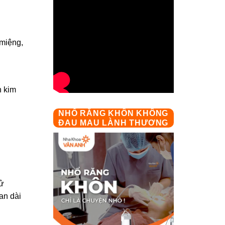
 miệng,
n kim
NHỔ RĂNG KHÔN KHÔNG
ĐAU MAU LÀNH THƯƠNG
sử
an dài