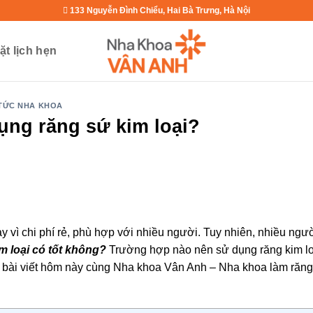
133 Nguyễn Đình Chiểu, Hai Bà Trưng, Hà Nội
ặt lịch hẹn
 TỨC NHA KHOA
ng răng sứ kim loại?
ay vì chi phí rẻ, phù hợp với nhiều người. Tuy nhiên, nhiều ngư
m loại có tốt không?
Trường hợp nào nên sử dụng răng kim l
a bài viết hôm này cùng Nha khoa Vân Anh – Nha khoa làm răn