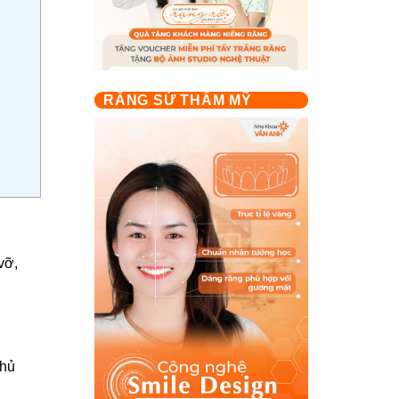
RĂNG SỨ THẨM MỸ
vỡ,
phủ