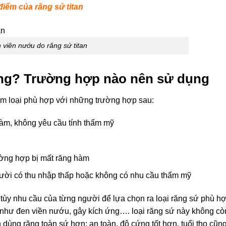
điểm của răng sứ titan
 viên nướu do răng sứ titan
hông? Trường hợp nào nên sử dụng
im loại phù hợp với những trường hợp sau:
hàm, không yêu cầu tính thẩm mỹ
ường hợp bị mất răng hàm
gười có thu nhập thấp hoặc không có nhu cầu thẩm mỹ
 tùy nhu cầu của từng người để lựa chọn ra loại răng sứ phù h
như đen viền nướu, gây kích ứng…. loại răng sứ này không cò
ng răng toàn sứ hơn: an toàn, độ cứng tốt hơn, tuổi thọ cũng