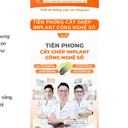
TIÊN PHONG CẤY GHÉP
IMPLANT CÔNG NGHỆ SỐ
nhưng
con
như
ư vàng,
uý