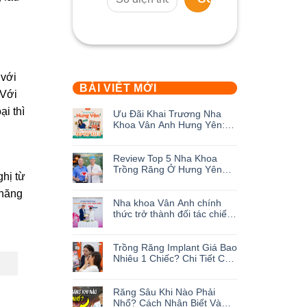
 với
BÀI VIẾT MỚI
 Với
i thì
Ưu Đãi Khai Trương Nha
Khoa Vân Anh Hưng Yên:
Săn Deal Giảm Đến 50%
Không
Cùng Hàng Loạt Quà Tặng
có
Review Top 5 Nha Khoa
bình
Trồng Răng Ở Hưng Yên
luận
ghị từ
Được Đánh Giá Cao Nhất
ở
Không
 năng
Ưu
có
Nha khoa Vân Anh chính
Đãi
bình
thức trở thành đối tác chiến
Khai
luận
lược hạng Vàng của NEO
Trương
ở
Không
BIOTECH
Nha
Review
có
Trồng Răng Implant Giá Bao
Khoa
Top
bình
Nhiêu 1 Chiếc? Chi Tiết Các
Vân
5
luận
Khoản Chi Phí Phát Sinh Ít
Anh
Nha
ở
Không
Ai Nói
Hưng
Khoa
Nha
có
Răng Sâu Khi Nào Phải
Yên:
Trồng
khoa
bình
Nhổ? Cách Nhận Biết Và
Săn
Răng
Vân
luận