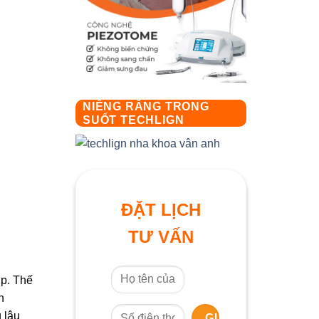
NIỀNG RĂNG TRONG
SUỐT TECHLIGN
ĐẶT LỊCH
TƯ VẤN
ợp. Thế
n
 lâu