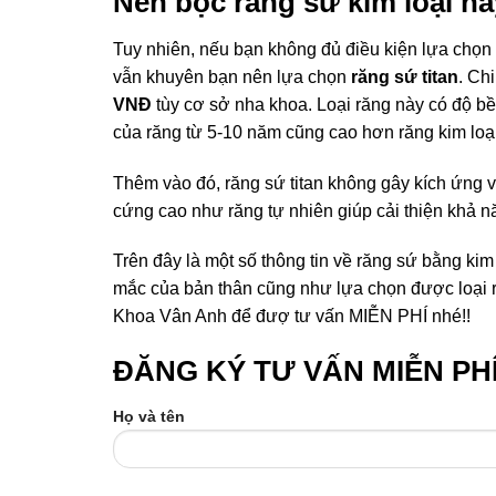
Nên bọc răng sứ kim loại ha
Tuy nhiên, nếu bạn không đủ điều kiện lựa chọn
vẫn khuyên bạn nên lựa chọn
răng sứ titan
. Ch
VNĐ
tùy cơ sở nha khoa. Loại răng này có độ bền
của răng từ 5-10 năm cũng cao hơn răng kim loạ
Thêm vào đó, răng sứ titan không gây kích ứng v
cứng cao như răng tự nhiên giúp cải thiện khả n
Trên đây là một số thông tin về răng sứ bằng kim 
mắc của bản thân cũng như lựa chọn được loại ră
Khoa Vân Anh để đượ tư vấn MIỄN PHÍ nhé!!
ĐĂNG KÝ TƯ VẤN MIỄN PH
Họ và tên