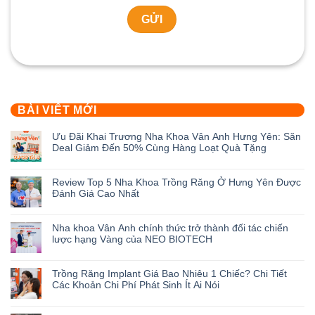
BÀI VIẾT MỚI
Ưu Đãi Khai Trương Nha Khoa Vân Anh Hưng Yên: Săn
Deal Giảm Đến 50% Cùng Hàng Loạt Quà Tặng
Không
có
Review Top 5 Nha Khoa Trồng Răng Ở Hưng Yên Được
bình
Đánh Giá Cao Nhất
luận
ở
Không
Ưu
có
Nha khoa Vân Anh chính thức trở thành đối tác chiến
Đãi
bình
lược hạng Vàng của NEO BIOTECH
Khai
luận
Trương
ở
Không
Nha
Review
có
Trồng Răng Implant Giá Bao Nhiêu 1 Chiếc? Chi Tiết
Khoa
Top
bình
Các Khoản Chi Phí Phát Sinh Ít Ai Nói
Vân
5
luận
Anh
Nha
ở
Không
Hưng
Khoa
Nha
có