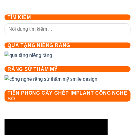
TÌM KIẾM
QUÀ TẶNG NIỀNG RĂNG
RĂNG SỨ THẨM MỸ
TIÊN PHONG CẤY GHÉP IMPLANT CÔNG NGHỆ
SỐ