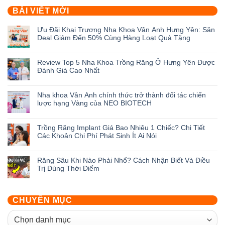
BÀI VIẾT MỚI
Ưu Đãi Khai Trương Nha Khoa Vân Anh Hưng Yên: Săn
Deal Giảm Đến 50% Cùng Hàng Loạt Quà Tặng
Không
có
Review Top 5 Nha Khoa Trồng Răng Ở Hưng Yên Được
bình
Đánh Giá Cao Nhất
luận
ở
Không
Ưu
có
Nha khoa Vân Anh chính thức trở thành đối tác chiến
Đãi
bình
lược hạng Vàng của NEO BIOTECH
Khai
luận
Trương
ở
Không
Nha
Review
có
Trồng Răng Implant Giá Bao Nhiêu 1 Chiếc? Chi Tiết
Khoa
Top
bình
Các Khoản Chi Phí Phát Sinh Ít Ai Nói
Vân
5
luận
Anh
Nha
ở
Không
Hưng
Khoa
Nha
có
Răng Sâu Khi Nào Phải Nhổ? Cách Nhận Biết Và Điều
Yên:
Trồng
khoa
bình
Trị Đúng Thời Điểm
Săn
Răng
Vân
luận
Deal
Ở
Anh
ở
Không
Giảm
Hưng
chính
Trồng
có
Đến
Yên
thức
Răng
bình
CHUYÊN MỤC
50%
Được
trở
Implant
luận
Cùng
Đánh
thành
Giá
ở
CHUYÊN
Hàng
Giá
đối
Bao
Răng