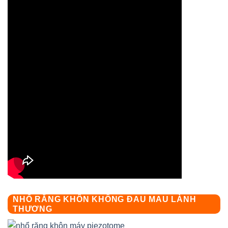
NHỔ RĂNG KHÔN KHÔNG ĐAU MAU LÀNH
THƯƠNG