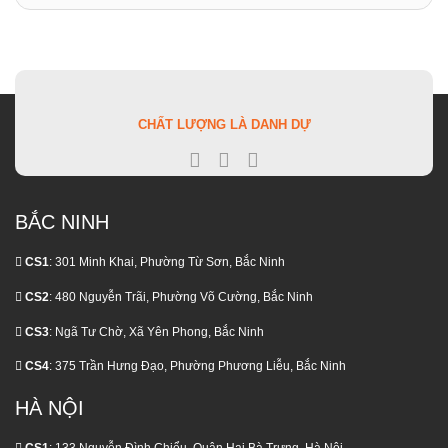
Loạt
Cao
tác
MỤC
Nhiêu
Sâu
Quà
Nhất
chiến
1
Khi
Tặng
lược
Chiếc?
Nào
hạng
Chi
Phải
Vàng
Tiết
Nhổ?
của
Các
Cách
NEO
Khoản
Nhận
BIOTECH
Chi
Biết
CHẤT LƯỢNG LÀ DANH DỰ
Phí
Và
Phát
Điều
Sinh
Trị
Ít
Đúng
Ai
Thời
Nói
Điểm
BẮC NINH
CS1
: 301 Minh Khai, Phường Từ Sơn, Bắc Ninh
CS2
: 480 Nguyễn Trãi, Phường Võ Cường, Bắc Ninh
CS3
: Ngã Tư Chờ, Xã Yên Phong, Bắc Ninh
CS4
: 375 Trần Hưng Đạo, Phường Phương Liễu, Bắc Ninh
HÀ NỘI