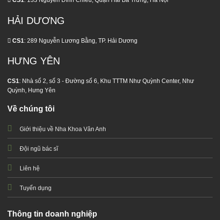
CS1
: 133 Nguyễn Đình Chiểu, Quận Hai Bà Trưng, Hà Nội
HẢI DƯƠNG
CS1
: 289 Nguyễn Lương Bằng, TP. Hải Dương
HƯNG YÊN
CS1
: Nhà số 2, số 3 - Đường số 6, Khu TTTM Như Quỳnh Center, Như
Quỳnh, Hưng Yên
Về chúng tôi
Giới thiệu về Nha Khoa Vân Anh
Đội ngũ bác sĩ
Liên hệ
Tuyển dụng
Thông tin doanh nghiệp