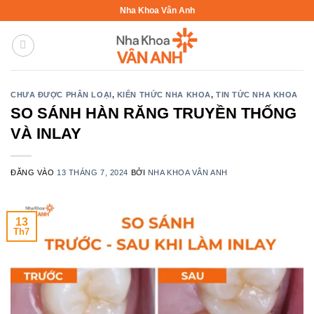
Bỏ
Nha Khoa Vân Anh
qua
nội
dung
CHƯA ĐƯỢC PHÂN LOẠI
,
KIẾN THỨC NHA KHOA
,
TIN TỨC NHA KHOA
SO SÁNH HÀN RĂNG TRUYỀN THỐNG
VÀ INLAY
ĐĂNG VÀO
13 THÁNG 7, 2024
BỞI
NHA KHOA VÂN ANH
13
Th7