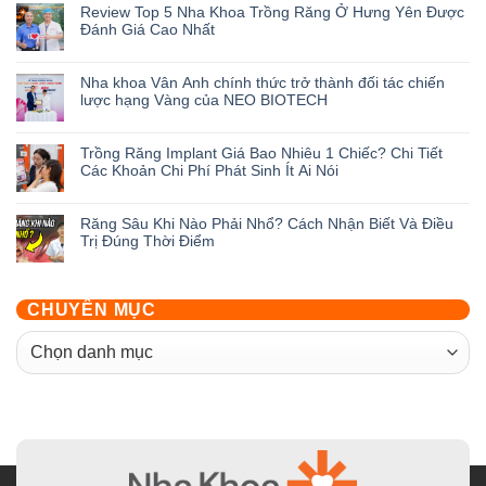
Review Top 5 Nha Khoa Trồng Răng Ở Hưng Yên Được
bình
Đánh Giá Cao Nhất
luận
ở
Không
Ưu
có
Nha khoa Vân Anh chính thức trở thành đối tác chiến
Đãi
bình
lược hạng Vàng của NEO BIOTECH
Khai
luận
Trương
ở
Không
Nha
Review
có
Trồng Răng Implant Giá Bao Nhiêu 1 Chiếc? Chi Tiết
Khoa
Top
bình
Các Khoản Chi Phí Phát Sinh Ít Ai Nói
Vân
5
luận
Anh
Nha
ở
Không
Hưng
Khoa
Nha
có
Răng Sâu Khi Nào Phải Nhổ? Cách Nhận Biết Và Điều
Yên:
Trồng
khoa
bình
Trị Đúng Thời Điểm
Săn
Răng
Vân
luận
Deal
Ở
Anh
ở
Không
Giảm
Hưng
chính
Trồng
có
Đến
Yên
thức
Răng
bình
CHUYÊN MỤC
50%
Được
trở
Implant
luận
Cùng
Đánh
thành
Giá
ở
CHUYÊN
Hàng
Giá
đối
Bao
Răng
Loạt
Cao
tác
MỤC
Nhiêu
Sâu
Quà
Nhất
chiến
1
Khi
Tặng
lược
Chiếc?
Nào
hạng
Chi
Phải
Vàng
Tiết
Nhổ?
của
Các
Cách
NEO
Khoản
Nhận