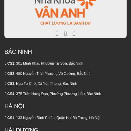
BIOTECH
Chi
Biết
Phí
Và
Phát
Điều
Sinh
Trị
Ít
Đúng
CHẤT LƯỢNG LÀ DANH DỰ
Ai
Thời
Nói
Điểm
BẮC NINH
CS1
: 301 Minh Khai, Phường Từ Sơn, Bắc Ninh
CS2
: 480 Nguyễn Trãi, Phường Võ Cường, Bắc Ninh
CS3
: Ngã Tư Chờ, Xã Yên Phong, Bắc Ninh
CS4
: 375 Trần Hưng Đạo, Phường Phương Liễu, Bắc Ninh
HÀ NỘI
CS1
: 133 Nguyễn Đình Chiểu, Quận Hai Bà Trưng, Hà Nội
HẢI DƯƠNG