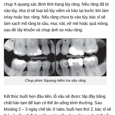
chụp X-quang xác định tình trạng tủy răng. Nếu răng đã bị
vào tủy, nha sĩ sẽ loại bỏ tủy viêm và hàn lại trước khi làm
inlay hoặc bọc răng. Nếu răng chưa bị vào tủy, bác sĩ sẽ
làm sạch mô răng bị sâu, mục nát, vỡ mẻ hoặc quá mỏng,
sau đó lấy khuôn và chụp ảnh so màu răng.
Chụp phim Xquang kiểm tra sâu răng
Kết thúc buổi hẹn đầu tiên, lỗ sâu sẽ được lấp đầy bằng
chất hàn tạm để bạn có thể ăn uống bình thường. Sau
khoảng 2 – 3 ngày chế tác ở labo, buổi hẹn thứ 2, bác sĩ sẽ