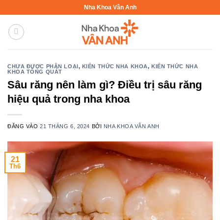
Bỏ
Nha Khoa Vân Anh
qua
nội
dung
CHƯA ĐƯỢC PHÂN LOẠI
,
KIẾN THỨC NHA KHOA
,
KIẾN THỨC NHA
KHOA TỔNG QUÁT
Sâu răng nên làm gì? Điều trị sâu răng
hiệu quả trong nha khoa
ĐĂNG VÀO
21 THÁNG 6, 2024
BỞI
NHA KHOA VÂN ANH
21
Th6