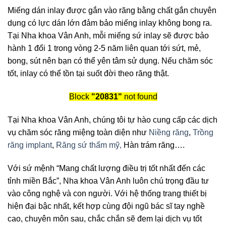
Miếng dán inlay được gắn vào răng bằng chất gắn chuyên
dụng có lực dán lớn đảm bảo miếng inlay không bong ra.
Tại Nha khoa Vân Anh, mỗi miếng sứ inlay sẽ được bảo
hành 1 đổi 1 trong vòng 2-5 năm liên quan tới sứt, mẻ,
bong, sút nên bạn có thể yên tâm sử dụng. Nếu chăm sóc
tốt, inlay có thể tồn tại suốt đời theo răng thật.
Block
"20831"
not found
Tại Nha khoa Vân Anh, chúng tôi tự hào cung cấp các dịch
vụ chăm sóc răng miệng toàn diện như
Niềng răng
,
Trồng
răng implant
,
Răng sứ thẩm mỹ,
Hàn trám răng….
Với sứ mệnh “Mang chất lượng điều trị tốt nhất đến các
tỉnh miền Bắc”, Nha khoa Vân Anh luôn chú trọng đầu tư
vào công nghệ và con người. Với hệ thống trang thiết bị
hiện đại bậc nhất, kết hợp cùng đội ngũ bác sĩ tay nghề
cao, chuyên môn sau, chắc chắn sẽ đem lại dịch vụ tốt