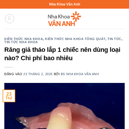
Bỏ
Nha Khoa Vân Anh
qua
nội
dung
KIẾN THỨC NHA KHOA
,
KIẾN THỨC NHA KHOA TỔNG QUÁT
,
TIN TỨC
,
TIN TỨC NHA KHOA
Răng giả tháo lắp 1 chiếc nên dùng loại
nào? Chi phí bao nhiêu
ĐĂNG VÀO
23 THÁNG 2, 2025
BỞI
BS NHA KHOA VÂN ANH
23
Th2