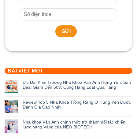
BÀI VIẾT MỚI
Ưu Đãi Khai Trương Nha Khoa Vân Anh Hưng Yên: Săn
Deal Giảm Đến 50% Cùng Hàng Loạt Quà Tặng
Không
có
Review Top 5 Nha Khoa Trồng Răng Ở Hưng Yên Được
bình
Đánh Giá Cao Nhất
luận
ở
Không
Ưu
có
Nha khoa Vân Anh chính thức trở thành đối tác chiến
Đãi
bình
lược hạng Vàng của NEO BIOTECH
Khai
luận
Trương
ở
Không