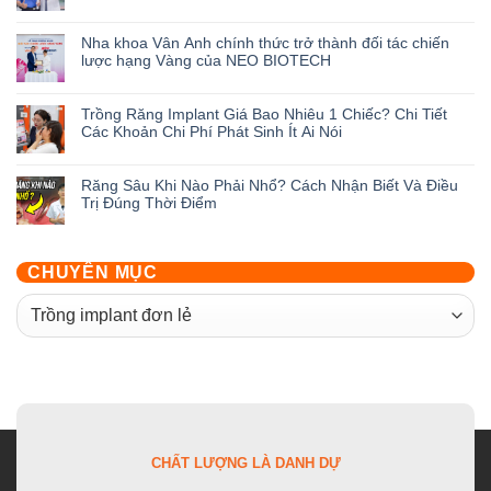
ở
Không
Ưu
có
Nha khoa Vân Anh chính thức trở thành đối tác chiến
Đãi
bình
lược hạng Vàng của NEO BIOTECH
Khai
luận
Trương
ở
Không
Nha
Review
có
Trồng Răng Implant Giá Bao Nhiêu 1 Chiếc? Chi Tiết
Khoa
Top
bình
Các Khoản Chi Phí Phát Sinh Ít Ai Nói
Vân
5
luận
Anh
Nha
ở
Không
Hưng
Khoa
Nha
có
Răng Sâu Khi Nào Phải Nhổ? Cách Nhận Biết Và Điều
Yên:
Trồng
khoa
bình
Trị Đúng Thời Điểm
Săn
Răng
Vân
luận
Deal
Ở
Anh
ở
Không
Giảm
Hưng
chính
Trồng
có
Đến
Yên
thức
Răng
bình
CHUYÊN MỤC
50%
Được
trở
Implant
luận
Cùng
Đánh
thành
Giá
ở
CHUYÊN
Hàng
Giá
đối
Bao
Răng
Loạt
Cao
tác
MỤC
Nhiêu
Sâu
Quà
Nhất
chiến
1
Khi
Tặng
lược
Chiếc?
Nào
hạng
Chi
Phải
Vàng
Tiết
Nhổ?
của
Các
Cách
NEO
Khoản
Nhận
BIOTECH
Chi
Biết
CHẤT LƯỢNG LÀ DANH DỰ
Phí
Và
Phát
Điều