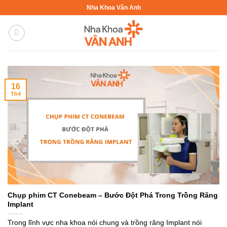
Bỏ
Nha Khoa Vân Anh
qua
nội
dung
16
Th4
Chụp phim CT Conebeam – Bước Đột Phá Trong Trồng Răng
Implant
Trong lĩnh vực nha khoa nói chung và trồng răng Implant nói