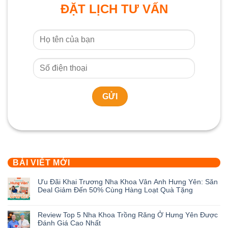
ĐẶT LỊCH TƯ VẤN
BÀI VIẾT MỚI
Ưu Đãi Khai Trương Nha Khoa Vân Anh Hưng Yên: Săn
Deal Giảm Đến 50% Cùng Hàng Loạt Quà Tặng
Không
có
Review Top 5 Nha Khoa Trồng Răng Ở Hưng Yên Được
bình
Đánh Giá Cao Nhất
luận