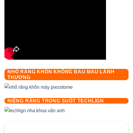
NHỔ RĂNG KHÔN KHÔNG ĐAU MAU LÀNH
THƯƠNG
NIỀNG RĂNG TRONG SUỐT TECHLIGN