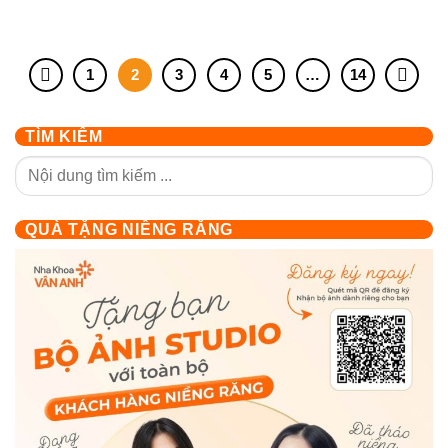
1
2
3
4
5
…
14
TÌM KIẾM
QUÀ TẶNG NIỀNG RĂNG