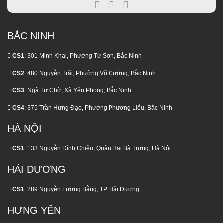
Sinh
Trị
Ít
Đúng
Ai
Thời
Nói
Điểm
BẮC NINH
CS1
: 301 Minh Khai, Phường Từ Sơn, Bắc Ninh
CS2
: 480 Nguyễn Trãi, Phường Võ Cường, Bắc Ninh
CS3
: Ngã Tư Chờ, Xã Yên Phong, Bắc Ninh
CS4
: 375 Trần Hưng Đạo, Phường Phương Liễu, Bắc Ninh
HÀ NỘI
CS1
: 133 Nguyễn Đình Chiểu, Quận Hai Bà Trưng, Hà Nội
HẢI DƯƠNG
CS1
: 289 Nguyễn Lương Bằng, TP. Hải Dương
HƯNG YÊN