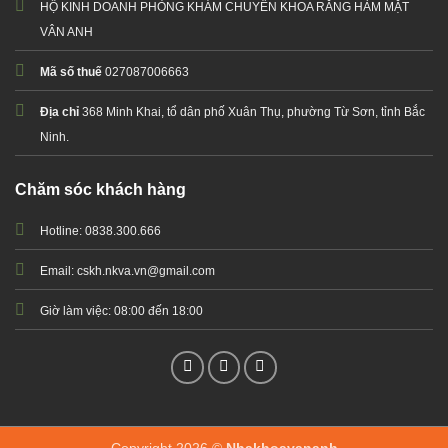
HỘ KINH DOANH PHÒNG KHÁM CHUYÊN KHOA RĂNG HÀM MẶT
VÂN ANH
Mã số thuế
027087006663
Địa chỉ
368 Minh Khai, tổ dân phố Xuân Thụ, phường Từ Sơn, tỉnh Bắc
Ninh.
Chăm sóc khách hàng
Hotline: 0838.300.666
Email: cskh.nkva.vn@gmail.com
Giờ làm việc: 08:00 đến 18:00
Copyright 2026 ©
Nhakhoavananh