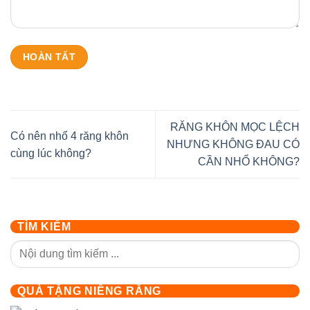
RĂNG KHÔN MỌC LỆCH
Có nên nhổ 4 răng khôn
NHƯNG KHÔNG ĐAU CÓ
cùng lúc không?
CẦN NHỔ KHÔNG?
TÌM KIẾM
QUÀ TẶNG NIỀNG RĂNG