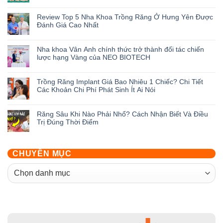
Không
có
Review Top 5 Nha Khoa Trồng Răng Ở Hưng Yên Được
bình
Đánh Giá Cao Nhất
luận
ở
Không
Ưu
có
Nha khoa Vân Anh chính thức trở thành đối tác chiến
Đãi
bình
lược hạng Vàng của NEO BIOTECH
Khai
luận
Trương
ở
Không
Nha
Review
có
Trồng Răng Implant Giá Bao Nhiêu 1 Chiếc? Chi Tiết
Khoa
Top
bình
Các Khoản Chi Phí Phát Sinh Ít Ai Nói
Vân
5
luận
Anh
Nha
ở
Không
Hưng
Khoa
Nha
có
Răng Sâu Khi Nào Phải Nhổ? Cách Nhận Biết Và Điều
Yên:
Trồng
khoa
bình
Trị Đúng Thời Điểm
Săn
Răng
Vân
luận
Deal
Ở
Anh
ở
Không
Giảm
Hưng
chính
Trồng
có
Đến
Yên
thức
Răng
bình
CHUYÊN MỤC
50%
Được
trở
Implant
luận
Cùng
Đánh
thành
Giá
ở
CHUYÊN
Hàng
Giá
đối
Bao
Răng
Loạt
Cao
tác
MỤC
Nhiêu
Sâu
Quà
Nhất
chiến
1
Khi
Tặng
lược
Chiếc?
Nào
hạng
Chi
Phải
Vàng
Tiết
Nhổ?
của
Các
Cách