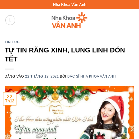
Bỏ
Nha Khoa Vân Anh
qua
nội
dung
TIN TỨC
TỰ TIN RĂNG XINH, LUNG LINH ĐÓN
TẾT
ĐĂNG VÀO
22 THÁNG 12, 2021
BỞI
BÁC SĨ NHA KHOA VÂN ANH
22
Th12