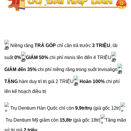
Niềng răng
TRẢ GÓP
chỉ cần trả trước
3 TRIỆU
, lãi
suất
0%
GIẢM 50%
chi phí minis lên đến 4 TRIỆU
GIẢM đến 35%
chi phí niềng răng trong suốt Invisalign
TẶNG
hàm duy trì trị giá 2 TRIỆU
Hoàn 100%
chi phí
lên kế hoạch điều trị
Trụ Dentium Hàn Quốc chỉ còn
9,9tr/trụ
(giá gốc 12tr)
Trụ Dentium Mỹ giảm còn
15,8tr
(giá gốc 18tr)
Tặng mão
sứ trị giá
2 triệu