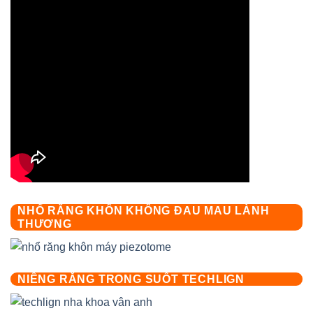
NHỔ RĂNG KHÔN KHÔNG ĐAU MAU LÀNH
THƯƠNG
NIỀNG RĂNG TRONG SUỐT TECHLIGN