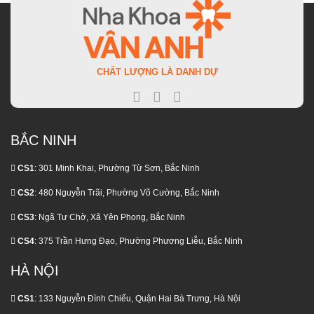
NEO
Khoản
Nhận
BIOTECH
Chi
Biết
Phí
Và
Phát
Điều
Sinh
Trị
Ít
Đúng
CHẤT LƯỢNG LÀ DANH DỰ
Ai
Thời
Nói
Điểm
BẮC NINH
CS1
: 301 Minh Khai, Phường Từ Sơn, Bắc Ninh
CS2
: 480 Nguyễn Trãi, Phường Võ Cường, Bắc Ninh
CS3
: Ngã Tư Chờ, Xã Yên Phong, Bắc Ninh
CS4
: 375 Trần Hưng Đạo, Phường Phương Liễu, Bắc Ninh
HÀ NỘI
CS1
: 133 Nguyễn Đình Chiểu, Quận Hai Bà Trưng, Hà Nội