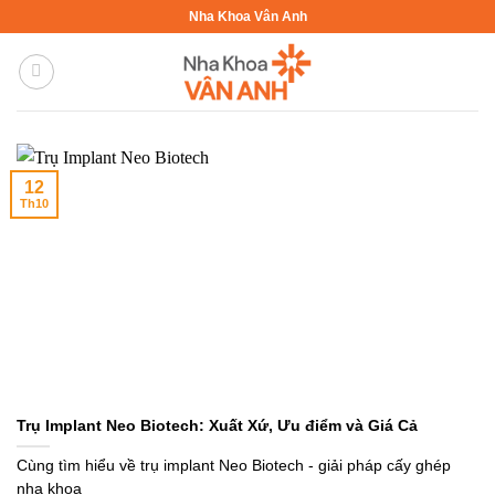
Bỏ
Nha Khoa Vân Anh
qua
nội
dung
12
Th10
Trụ Implant Neo Biotech: Xuất Xứ, Ưu điểm và Giá Cả
Cùng tìm hiểu về trụ implant Neo Biotech - giải pháp cấy ghép
nha khoa