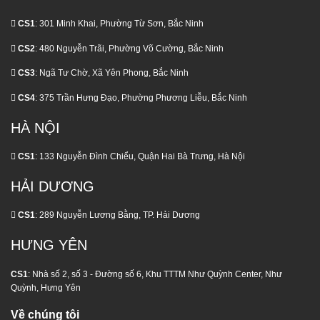
CS1
: 301 Minh Khai, Phường Từ Sơn, Bắc Ninh
CS2
: 480 Nguyễn Trãi, Phường Võ Cường, Bắc Ninh
CS3
: Ngã Tư Chờ, Xã Yên Phong, Bắc Ninh
CS4
: 375 Trần Hưng Đạo, Phường Phương Liễu, Bắc Ninh
HÀ NỘI
CS1
: 133 Nguyễn Đình Chiểu, Quận Hai Bà Trưng, Hà Nội
HẢI DƯƠNG
CS1
: 289 Nguyễn Lương Bằng, TP. Hải Dương
HƯNG YÊN
CS1
: Nhà số 2, số 3 - Đường số 6, Khu TTTM Như Quỳnh Center, Như
Quỳnh, Hưng Yên
Về chúng tôi