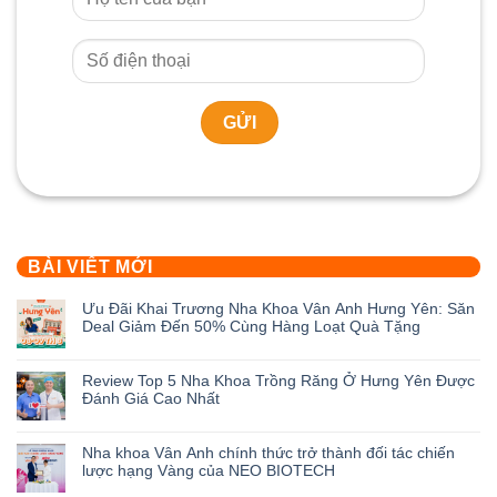
BÀI VIẾT MỚI
Ưu Đãi Khai Trương Nha Khoa Vân Anh Hưng Yên: Săn
Deal Giảm Đến 50% Cùng Hàng Loạt Quà Tặng
Không
có
Review Top 5 Nha Khoa Trồng Răng Ở Hưng Yên Được
bình
Đánh Giá Cao Nhất
luận
ở
Không
Ưu
có
Nha khoa Vân Anh chính thức trở thành đối tác chiến
Đãi
bình
lược hạng Vàng của NEO BIOTECH
Khai
luận
Trương
ở
Không