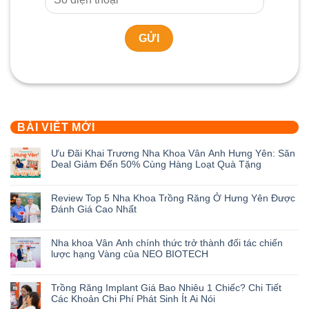
BÀI VIẾT MỚI
Ưu Đãi Khai Trương Nha Khoa Vân Anh Hưng Yên: Săn
Deal Giảm Đến 50% Cùng Hàng Loạt Quà Tặng
Không
có
Review Top 5 Nha Khoa Trồng Răng Ở Hưng Yên Được
bình
Đánh Giá Cao Nhất
luận
ở
Không
Ưu
có
Nha khoa Vân Anh chính thức trở thành đối tác chiến
Đãi
bình
lược hạng Vàng của NEO BIOTECH
Khai
luận
Trương
ở
Không
Nha
Review
có
Trồng Răng Implant Giá Bao Nhiêu 1 Chiếc? Chi Tiết
Khoa
Top
bình
Các Khoản Chi Phí Phát Sinh Ít Ai Nói
Vân
5
luận