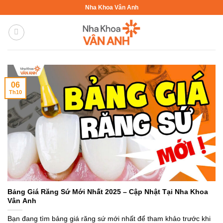
Bỏ
Nha Khoa Vân Anh
qua
nội
dung
06
Th10
Bảng Giá Răng Sứ Mới Nhất 2025 – Cập Nhật Tại Nha Khoa
Vân Anh
Bạn đang tìm bảng giá răng sứ mới nhất để tham khảo trước khi