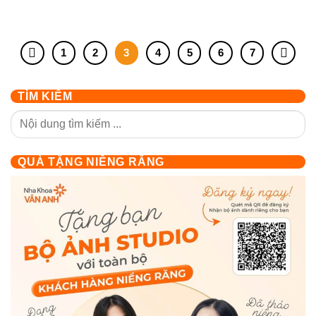
1
2
3
4
5
6
7
TÌM KIẾM
QUÀ TẶNG NIỀNG RĂNG