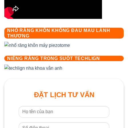
NHỔ RĂNG KHÔN KHÔNG ĐAU MAU LÀNH
THƯƠNG
NIỀNG RĂNG TRONG SUỐT TECHLIGN
ĐẶT LỊCH TƯ VẤN