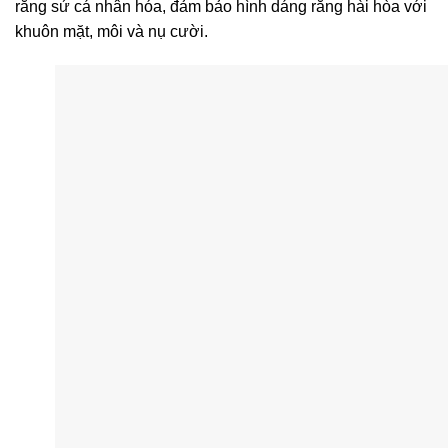
răng sứ cá nhân hóa, đảm bảo hình dáng răng hài hòa với
khuôn mặt, môi và nụ cười.