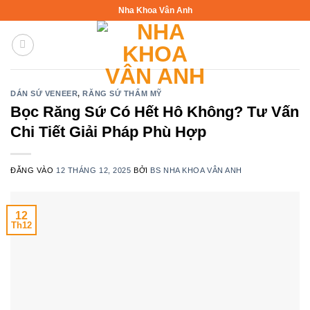
Bỏ
Nha Khoa Vân Anh
qua
nội
dung
DÁN SỨ VENEER
,
RĂNG SỨ THẨM MỸ
Bọc Răng Sứ Có Hết Hô Không? Tư Vấn
Chi Tiết Giải Pháp Phù Hợp
ĐĂNG VÀO
12 THÁNG 12, 2025
BỞI
BS NHA KHOA VÂN ANH
12
Th12