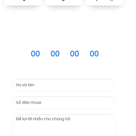
ĐĂNG KÝ NHẬN ƯU ĐÃI
THỜI GIAN ƯU ĐÃI CHỈ CÓ HẠN
00
00
00
00
Ngày
Giờ
Phút
Giây