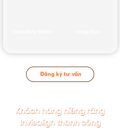
Răng khấp khểnh
Răng thưa
Đăng ký tư vấn
Khách hàng niềng răng
Invisalign thành công