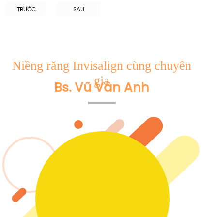
TRƯỚC
SAU
Niềng răng Invisalign cùng chuyên
gia
Bs. Vũ Vân Anh