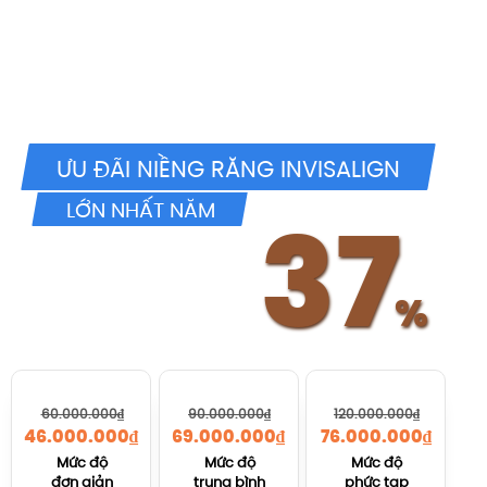
Niềng răng vô hình
Kết quả hữu hình
ƯU ĐÃI NIỀNG RĂNG INVISALIGN
LỚN NHẤT NĂM
37
37
Giảm đến
CHỈ DÀNH CHO 20 KHÁCH
%
%
HÀNG SỚM NHẤT
60.000.000₫
90.000.000₫
120.000.000₫
46.000.000₫
69.000.000₫
76.000.000₫
Mức độ
Mức độ
Mức độ
đơn giản
trung bình
phức tạp