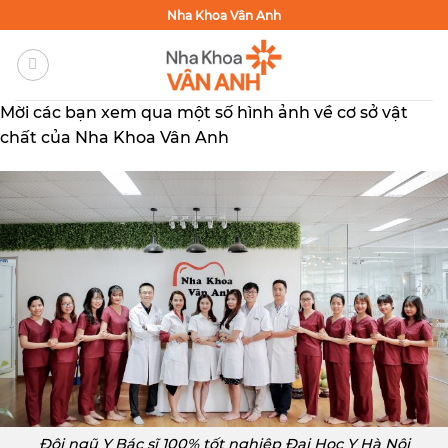
Bỏ
Nha Khoa Vân Anh
qua
nội
dung
Mời các bạn xem qua một số hình ảnh về cơ sở vật
chất của Nha Khoa Vân Anh
Đội ngũ Y Bác sĩ 100% tốt nghiệp Đại Học Y Hà Nội