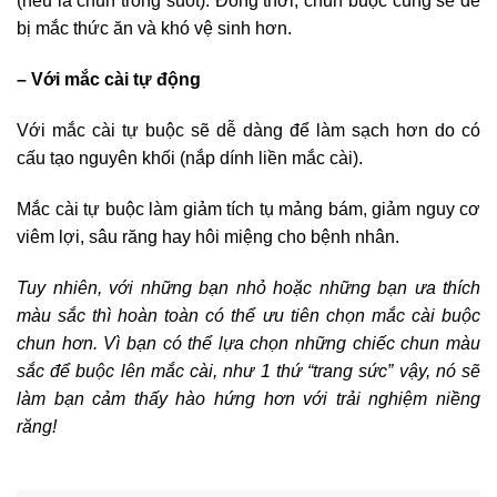
(nếu là chun trong suốt). Đồng thời, chun buộc cũng sẽ dễ
bị mắc thức ăn và khó vệ sinh hơn.
– Với mắc cài tự động
Với mắc cài tự buộc sẽ dễ dàng để làm sạch hơn do có
cấu tạo nguyên khối (nắp dính liền mắc cài).
Mắc cài tự buộc làm giảm tích tụ mảng bám, giảm nguy cơ
viêm lợi, sâu răng hay hôi miệng cho bệnh nhân.
Tuy nhiên, với những bạn nhỏ hoặc những bạn ưa thích
màu sắc thì hoàn toàn có thể ưu tiên chọn mắc cài buộc
chun hơn. Vì bạn có thể lựa chọn những chiếc chun màu
sắc để buộc lên mắc cài, như 1 thứ “trang sức” vậy, nó sẽ
làm bạn cảm thấy hào hứng hơn với trải nghiệm niềng
răng!