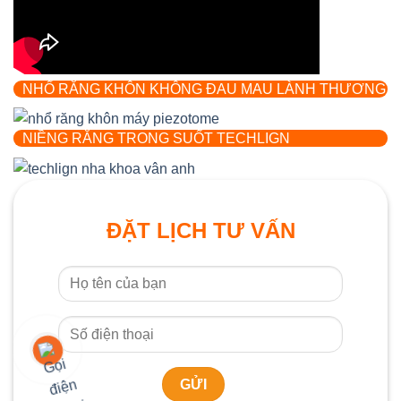
NHỔ RĂNG KHÔN KHÔNG ĐAU MAU LÀNH THƯƠNG
NIỀNG RĂNG TRONG SUỐT TECHLIGN
ĐẶT LỊCH TƯ VẤN