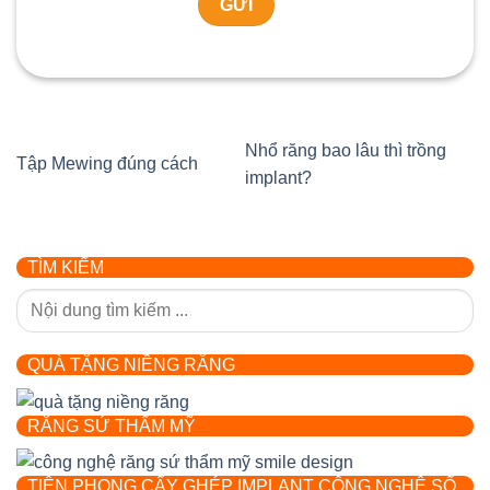
Nhổ răng bao lâu thì trồng
Tập Mewing đúng cách
implant?
TÌM KIẾM
QUÀ TẶNG NIỀNG RĂNG
RĂNG SỨ THẨM MỸ
TIÊN PHONG CẤY GHÉP IMPLANT CÔNG NGHỆ SỐ