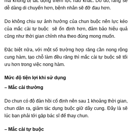
mà không bị tác động thêm lực nào khác. Do đó, răng sẽ
dễ dàng di chuyển hơn, bệnh nhân sẽ đỡ đau hơn.
Do không chịu sự ảnh hưởng của chun buộc nên lực kéo
của mắc cài tự buộc sẽ ổn định hơn, đảm bảo hiệu quả
cũng như thời gian chỉnh nha theo đúng mong muốn.
Đặc biệt nữa, với một số trường hợp răng cần nong rộng
cung hàm, tạo chỗ làm đều răng thì mắc cài tự buộc sẽ tối
ưu hơn trong việc nong hàm.
Mức độ tiện lợi khi sử dụng
– Mắc cài thường
Do chun có độ đàn hồi cố định nên sau 1 khoảng thời gian,
chun dãn ra, giảm tác dụng buộc giữ dây cung. Đây là sẽ
lúc bạn phải tới gặp bác sĩ để thay chun.
– Mắc cài tự buộc