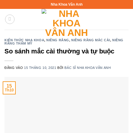
Bỏ
Nha Khoa Vân Anh
qua
nội
dung
KIẾN THỨC NHA KHOA
,
NIỀNG RĂNG
,
NIỀNG RĂNG MẮC CÀI
,
NIỀNG
RĂNG THẨM MỸ
So sánh mắc cài thường và tự buộc
ĐĂNG VÀO
15 THÁNG 10, 2021
BỞI
BÁC SĨ NHA KHOA VÂN ANH
15
Th10